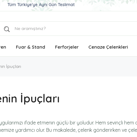
Tüm Türkiye'ye Aynı Gün Teslimat
Ucuz ve Kaliteli Çelenk Gönder
Aynı Gün Teslimat Çelenk Siparişi
ren
Fuar & Stand
Ferforjeler
Cenaze Çelenkleri
in İpuçları
nin İpuçları
gularımızı ifade etmenin güçlü bir yoludur. Hem sevinçli hem d
tmemize yardımcı olur. Bu makalede, çelenk gönderirken ve çele