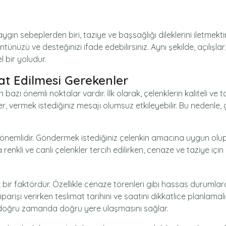
yaygın sebeplerden biri, taziye ve başsağlığı dileklerini iletmekti
üzü ve desteğinizi ifade edebilirsiniz. Aynı şekilde, açılışlar
bir yoludur.
kat Edilmesi Gerekenler
 bazı önemli noktalar vardır. İlk olarak, çelenklerin kaliteli v
, vermek istediğiniz mesajı olumsuz etkileyebilir. Bu nedenle, g
a önemlidir. Göndermek istediğiniz çelenkin amacına uygun olup
enkli ve canlı çelenkler tercih edilirken, cenaze ve taziye için
ir faktördür. Özellikle cenaze törenleri gibi hassas durumlar
işi verirken teslimat tarihini ve saatini dikkatlice planlamalısı
 doğru zamanda doğru yere ulaşmasını sağlar.