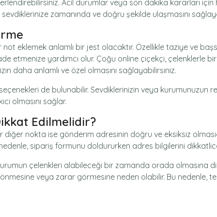
lendirebilirsiniz. Acil durumlar veya son dakika kararları için h
k, sevdiklerinize zamanında ve doğru şekilde ulaşmasını sağlayab
tirme
 not eklemek anlamlı bir jest olacaktır. Özellikle taziye ve başsağ
fade etmenize yardımcı olur. Çoğu online çiçekçi, çelenklerle bir
zin daha anlamlı ve özel olmasını sağlayabilirsiniz.
 seçenekleri de bulunabilir. Sevdiklerinizin veya kurumunuzun r
ici olmasını sağlar.
kkat Edilmelidir?
 diğer nokta ise gönderim adresinin doğru ve eksiksiz olmasıd
denle, sipariş formunu doldururken adres bilgilerini dikkatlice
 kurumun çelenkleri alabileceği bir zamanda orada olmasına dikk
i dönmesine veya zarar görmesine neden olabilir. Bu nedenle, te