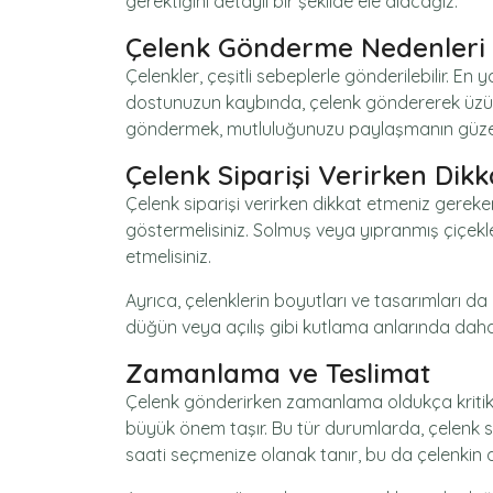
gerektiğini detaylı bir şekilde ele alacağız.
Çelenk Gönderme Nedenleri
Çelenkler, çeşitli sebeplerle gönderilebilir. En 
dostunuzun kaybında, çelenk göndererek üzüntün
göndermek, mutluluğunuzu paylaşmanın güzel 
Çelenk Siparişi Verirken Dik
Çelenk siparişi verirken dikkat etmeniz gereken
göstermelisiniz. Solmuş veya yıpranmış çiçekler
etmelisiniz.
Ayrıca, çelenklerin boyutları ve tasarımları d
düğün veya açılış gibi kutlama anlarında daha r
Zamanlama ve Teslimat
Çelenk gönderirken zamanlama oldukça kritik b
büyük önem taşır. Bu tür durumlarda, çelenk sipar
saati seçmenize olanak tanır, bu da çelenkin