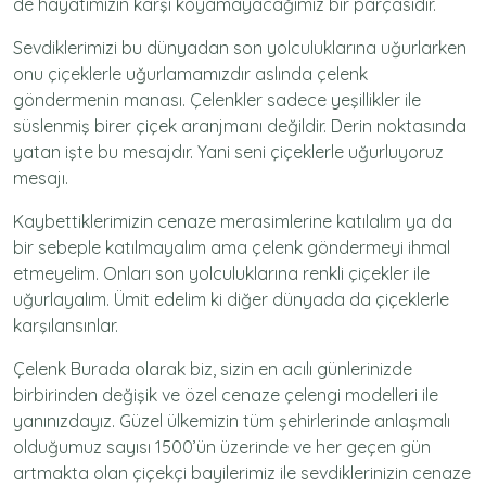
de hayatımızın karşı koyamayacağımız bir parçasıdır.
Sevdiklerimizi bu dünyadan son yolculuklarına uğurlarken
onu çiçeklerle uğurlamamızdır aslında çelenk
göndermenin manası. Çelenkler sadece yeşillikler ile
süslenmiş birer çiçek aranjmanı değildir. Derin noktasında
yatan işte bu mesajdır. Yani seni çiçeklerle uğurluyoruz
mesajı.
Kaybettiklerimizin cenaze merasimlerine katılalım ya da
bir sebeple katılmayalım ama çelenk göndermeyi ihmal
etmeyelim. Onları son yolculuklarına renkli çiçekler ile
uğurlayalım. Ümit edelim ki diğer dünyada da çiçeklerle
karşılansınlar.
Çelenk Burada olarak biz, sizin en acılı günlerinizde
birbirinden değişik ve özel cenaze çelengi modelleri ile
yanınızdayız. Güzel ülkemizin tüm şehirlerinde anlaşmalı
olduğumuz sayısı 1500’ün üzerinde ve her geçen gün
artmakta olan çiçekçi bayilerimiz ile sevdiklerinizin cenaze