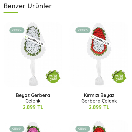
Benzer Ürünler
CB1864
CB1865
Beyaz Gerbera
Kırmızı Beyaz
Çelenk
Gerbera Çelenk
2.899 TL
2.899 TL
CB1654
CB1661