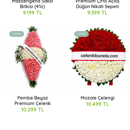
Massengena Saksı
Premium Çiftli Açılış
Bitkisi (4'lü)
Düğün Nikah Sepeti
9.199 TL
9.399 TL
CB1885
CB1081
Pembe Beyaz
Mozole Çelengi
Premium Çelenk
10.499 TL
10.299 TL