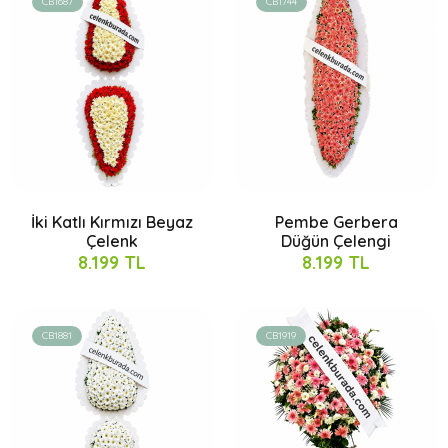
CB1687
CB1744
İki Katlı Kırmızı Beyaz
Pembe Gerbera
Çelenk
Düğün Çelengi
8.199 TL
8.199 TL
CB1881
CB1919