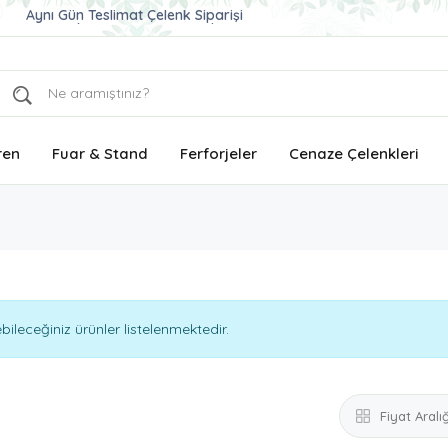
Aynı Gün Teslimat Çelenk Siparişi
Tüm Türkiye'ye Aynı Gün Teslimat
Ucuz ve Kaliteli Çelenk Gönder
ren
Fuar & Stand
Ferforjeler
Cenaze Çelenkleri
leceğiniz ürünler listelenmektedir.
Fiyat Aralığ