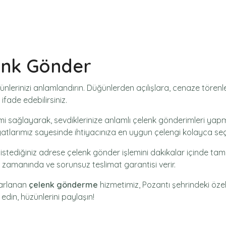
enk Gönder
ünlerinizi anlamlandırın. Düğünlerden açılışlara, cenaze töre
ifade edebilirsiniz.
mi
sağlayarak, sevdiklerinize anlamlı çelenk gönderimleri yapma
yatlarımız sayesinde ihtiyacınıza en uygun çelengi kolayca seçe
 istediğiniz adrese
çelenk gönder
işlemini dakikalar içinde tam
ak zamanında ve sorunsuz teslimat garantisi verir.
sarlanan
çelenk gönderme
hizmetimiz,
Pozantı
şehrindeki özel 
 edin, hüzünlerini paylaşın!