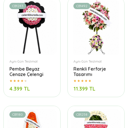
CB1283
CB1492
Aynı Gün Teslimat
Aynı Gün Teslimat
Pembe Beyaz
Renkli Ferforje
Cenaze Çelengi
Tasarımı
4.399 TL
11.399 TL
CB1180
CB1258