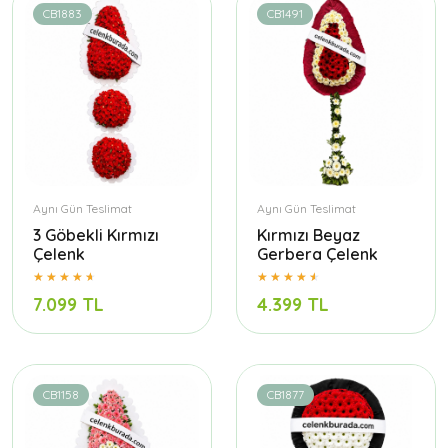
CB1883
CB1491
Aynı Gün Teslimat
Aynı Gün Teslimat
3 Göbekli Kırmızı
Kırmızı Beyaz
Çelenk
Gerbera Çelenk
7.099 TL
4.399 TL
CB1158
CB1877