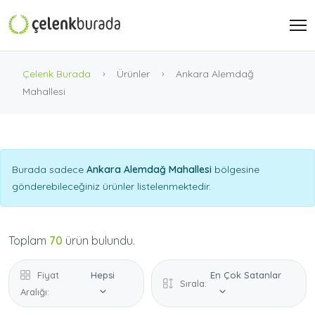
Çelenk Burada
Ürünler
Ankara Alemdağ
Mahallesi
Burada sadece
Ankara Alemdağ Mahallesi
bölgesine
gönderebileceğiniz ürünler listelenmektedir.
Toplam
70
ürün bulundu.
Fiyat
Hepsi
En Çok Satanlar
Sırala:
Aralığı: