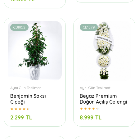
CB1852
CB1879
Aynı Gün Teslimat
Aynı Gün Teslimat
Benjamin Saksı
Beyaz Premium
Çiçeği
Düğün Açılış Çelengi
2.299 TL
8.999 TL