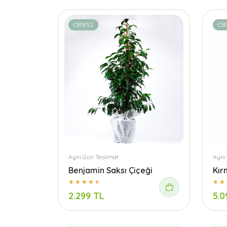
CB1852
CB
Aynı Gün Teslimat
Aynı
Benjamin Saksı Çiçeği
Kır
2.299 TL
5.0