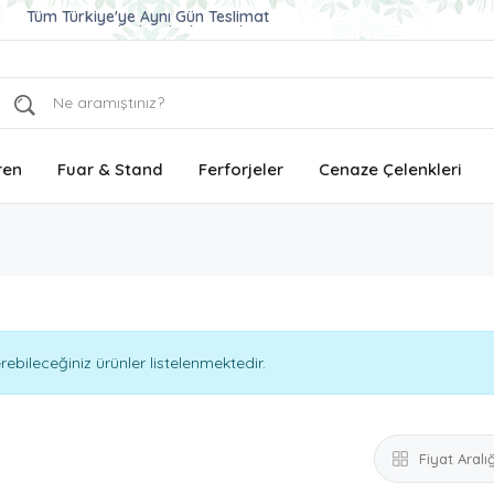
Tüm Türkiye'ye Aynı Gün Teslimat
Ucuz ve Kaliteli Çelenk Gönder
Aynı Gün Teslimat Çelenk Siparişi
Tüm Türkiye'ye Aynı Gün Teslimat
ren
Fuar & Stand
Ferforjeler
Cenaze Çelenkleri
bileceğiniz ürünler listelenmektedir.
Fiyat Aralığ