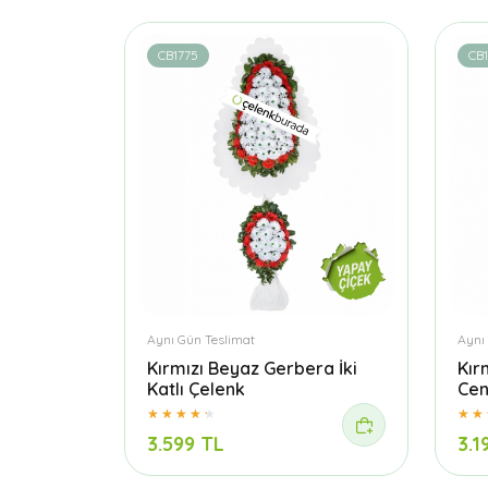
CB1775
CB
Aynı Gün Teslimat
Aynı
Kırmızı Beyaz Gerbera İki
Kır
Katlı Çelenk
Cen
3.599 TL
3.1