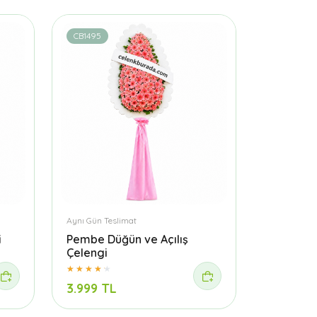
CB1495
Aynı Gün Teslimat
i
Pembe Düğün ve Açılış
Çelengi
3.999 TL