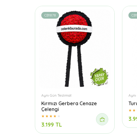
CB1878
CB
Aynı Gün Teslimat
Aynı
Kırmızı Gerbera Cenaze
Tur
Çelengi
3.9
3.199 TL