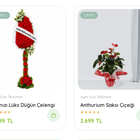
1892
CB1851
 Gün Teslimat
Aynı Gün Teslimat
mızı Lüks Düğün Çelengi
Anthurium Saksı Çiçeği
99 TL
2.699 TL