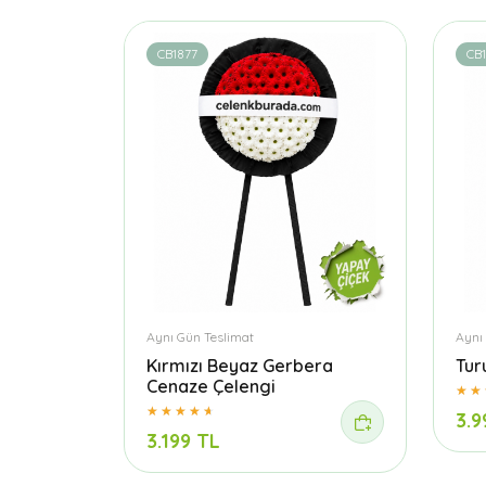
CB1877
CB1
Aynı Gün Teslimat
Aynı
Kırmızı Beyaz Gerbera
Tur
Cenaze Çelengi
3.9
3.199 TL