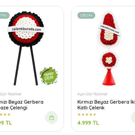
1790
CB1294
 Gün Teslimat
Aynı Gün Teslimat
mızı Beyaz Gerbera
Kırmızı Beyaz Gerbera İk
aze Çelengi
Katlı Çelenk
99 TL
4.999 TL