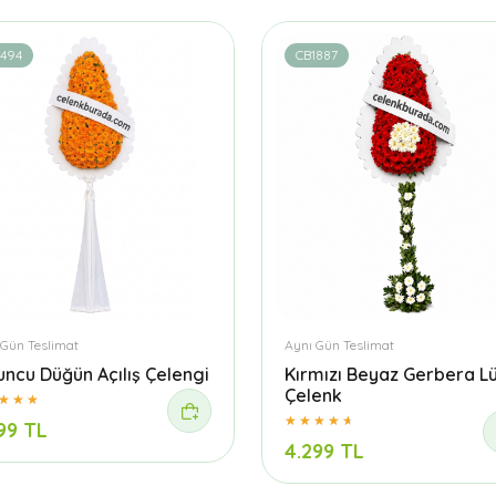
1494
CB1887
 Gün Teslimat
Aynı Gün Teslimat
uncu Düğün Açılış Çelengi
Kırmızı Beyaz Gerbera L
Çelenk
99 TL
4.299 TL