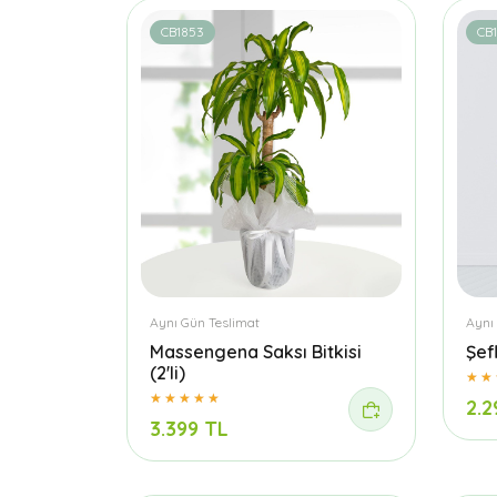
CB1853
CB
Aynı Gün Teslimat
Aynı
Massengena Saksı Bitkisi
Şefl
(2'li)
2.2
3.399 TL