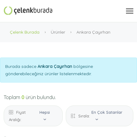
Çelenk Burada
Ürünler
Ankara Çayırhan
Burada sadece
Ankara Çayırhan
bölgesine
gönderebileceğiniz ürünler listelenmektedir.
Toplam
0
ürün bulundu.
Fiyat
Hepsi
En Çok Satanlar
Sırala:
Aralığı: