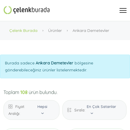
Çelenk Burada
Ürünler
Ankara Demetevler
Burada sadece
Ankara Demetevler
bölgesine
gönderebileceğiniz ürünler listelenmektedir.
Toplam
108
ürün bulundu.
Fiyat
Hepsi
En Çok Satanlar
Sırala:
Aralığı: