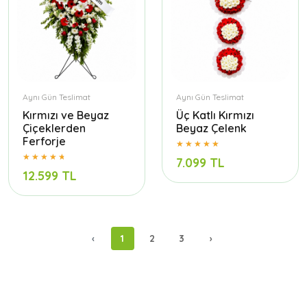
Aynı Gün Teslimat
Aynı Gün Teslimat
Kırmızı ve Beyaz
Üç Katlı Kırmızı
Çiçeklerden
Beyaz Çelenk
Ferforje
7.099 TL
12.599 TL
‹
1
2
3
›