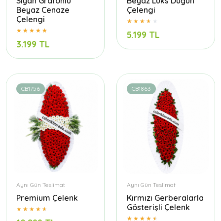
Siyah Grafonlu
Beyaz Lüks Düğün
Beyaz Cenaze
Çelengi
Çelengi
5.199 TL
3.199 TL
CB1756
CB1863
Aynı Gün Teslimat
Aynı Gün Teslimat
Premium Çelenk
Kırmızı Gerberalarla
Gösterişli Çelenk