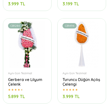
3.999 TL
3.199 TL
CB1284
CB1494
Aynı Gün Teslimat
Aynı Gün Teslimat
Gerbera ve Lilyum
Turuncu Düğün Açılış
Çelenk
Çelengi
5.899 TL
3.999 TL