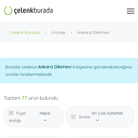
Çelenk Burada
Ürünler
Ankara Dikimevi
Burada sadece
Ankara Dikimevi
bölgesine gönderebileceğiniz
ürünler listelenmektedir.
Toplam
77
ürün bulundu.
Fiyat
Hepsi
En Çok Satanlar
Sırala:
Aralığı: