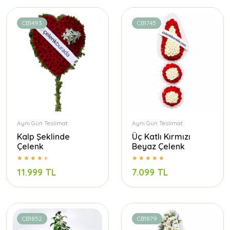
CB1493
CB1745
Aynı Gün Teslimat
Aynı Gün Teslimat
Kalp Şeklinde
Üç Katlı Kırmızı
Çelenk
Beyaz Çelenk
11.999 TL
7.099 TL
CB1852
CB1879