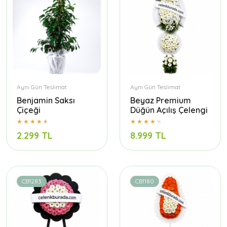
Aynı Gün Teslimat
Aynı Gün Teslimat
Benjamin Saksı
Beyaz Premium
Çiçeği
Düğün Açılış Çelengi
2.299 TL
8.999 TL
CB1283
CB1180