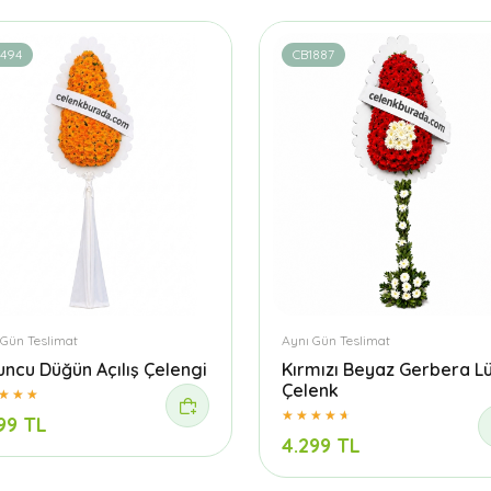
1494
CB1887
 Gün Teslimat
Aynı Gün Teslimat
uncu Düğün Açılış Çelengi
Kırmızı Beyaz Gerbera L
Çelenk
99 TL
4.299 TL