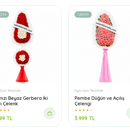
1294
CB1495
 Gün Teslimat
Aynı Gün Teslimat
mızı Beyaz Gerbera İki
Pembe Düğün ve Açılış
lı Çelenk
Çelengi
99 TL
3.999 TL