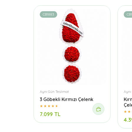
CB1883
CB1
Aynı Gün Teslimat
Aynı
3 Göbekli Kırmızı Çelenk
Kır
Çel
7.099 TL
4.3