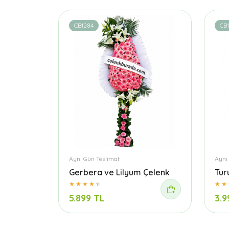
CB1284
CB
Aynı Gün Teslimat
Aynı
Gerbera ve Lilyum Çelenk
Tur
5.899 TL
3.9