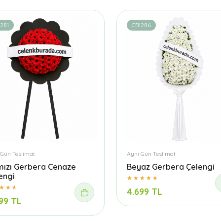
281
CB1286
 Gün Teslimat
Aynı Gün Teslimat
mızı Gerbera Cenaze
Beyaz Gerbera Çelengi
engi
4.699 TL
99 TL