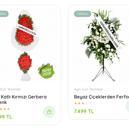
1884
CB1860
 Gün Teslimat
Aynı Gün Teslimat
t Katlı Kırmızı Gerbera
Beyaz Çiçeklerden Ferfo
enk
7.499 TL
99 TL