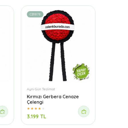
CB1878
Aynı Gün Teslimat
Kırmızı Gerbera Cenaze
Çelengi
3.199 TL