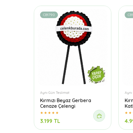
CB1790
CB
Aynı Gün Teslimat
Aynı
Kırmızı Beyaz Gerbera
Kır
Cenaze Çelengi
Kat
3.199 TL
4.9