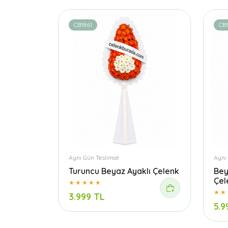
CB1861
CB
Aynı Gün Teslimat
Aynı
Turuncu Beyaz Ayaklı Çelenk
Bey
Çel
3.999 TL
5.9