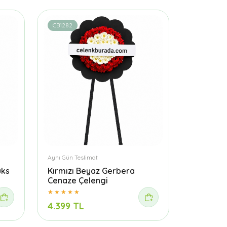
CB1282
Aynı Gün Teslimat
üks
Kırmızı Beyaz Gerbera
Cenaze Çelengi
4.399 TL