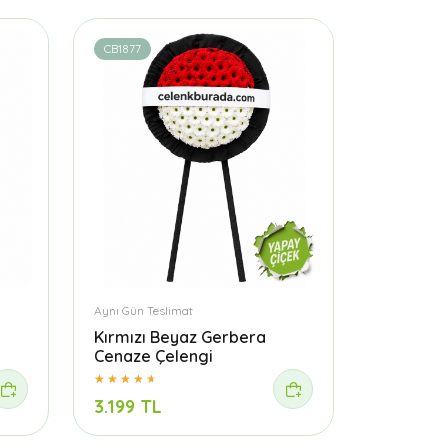
CB1877
Aynı Gün Teslimat
Kırmızı Beyaz Gerbera
Cenaze Çelengi
3.199 TL