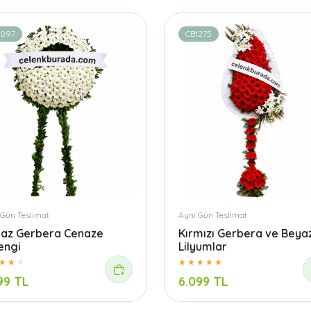
1097
CB1275
 Gün Teslimat
Aynı Gün Teslimat
az Gerbera Cenaze
Kırmızı Gerbera ve Beya
engi
Lilyumlar
99 TL
6.099 TL