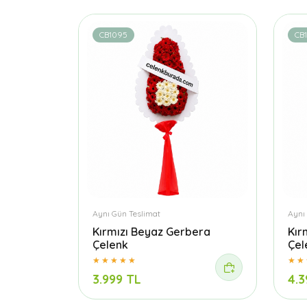
CB1095
CB1
Aynı Gün Teslimat
Aynı
Kırmızı Beyaz Gerbera
Kır
Çelenk
Çel
3.999 TL
4.3