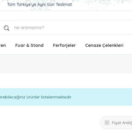
Ucuz ve Kaliteli Çelenk Gönder
Aynı Gün Teslimat Çelenk Siparişi
Tüm Türkiye'ye Aynı Gün Teslimat
ren
Fuar & Stand
Ferforjeler
Cenaze Çelenkleri
ebileceğiniz ürünler listelenmektedir.
Fiyat Aralığ