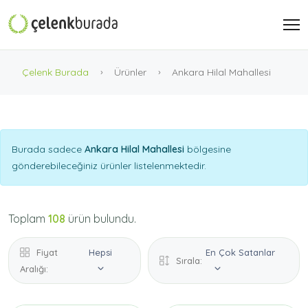
Çelenk Burada
Ürünler
Ankara Hilal Mahallesi
Burada sadece
Ankara Hilal Mahallesi
bölgesine
gönderebileceğiniz ürünler listelenmektedir.
Toplam
108
ürün bulundu.
Fiyat
Hepsi
En Çok Satanlar
Sırala:
Aralığı: