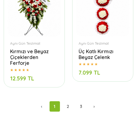
Aynı Gün Teslimat
Aynı Gün Teslimat
Kırmızı ve Beyaz
Üç Katlı Kırmızı
Çiçeklerden
Beyaz Çelenk
Ferforje
7.099 TL
12.599 TL
‹
1
2
3
›