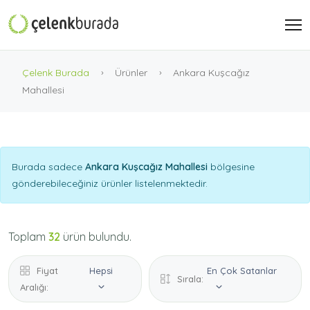
Çelenk Burada
Ürünler
Ankara Kuşcağız
Mahallesi
Burada sadece
Ankara Kuşcağız Mahallesi
bölgesine
gönderebileceğiniz ürünler listelenmektedir.
Toplam
32
ürün bulundu.
Fiyat
Hepsi
En Çok Satanlar
Sırala:
Aralığı: