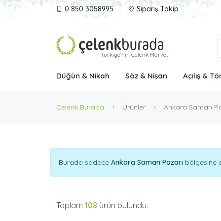
0 850 3058995
Sipariş Takip
Türkiye'nin Çelenk Marketi
Düğün & Nikah
Söz & Nişan
Açılış & Tö
Çelenk Burada
Ürünler
Ankara Saman Pa
Burada sadece
Ankara Saman Pazarı
bölgesine g
Toplam
108
ürün bulundu.