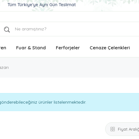
Ucuz ve Kaliteli Çelenk Gönder
Aynı Gün Teslimat Çelenk Siparişi
Tüm Türkiye'ye Aynı Gün Teslimat
ren
Fuar & Stand
Ferforjeler
Cenaze Çelenkleri
zarı
önderebileceğiniz ürünler listelenmektedir.
Fiyat Aralığ