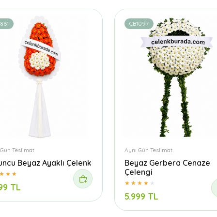
861
CB1097
 Gün Teslimat
Aynı Gün Teslimat
uncu Beyaz Ayaklı Çelenk
Beyaz Gerbera Cenaze
Çelengi
99 TL
5.999 TL