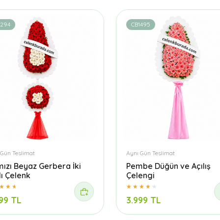
1294
CB1495
 Gün Teslimat
Aynı Gün Teslimat
mızı Beyaz Gerbera İki
Pembe Düğün ve Açılış
lı Çelenk
Çelengi
99 TL
3.999 TL