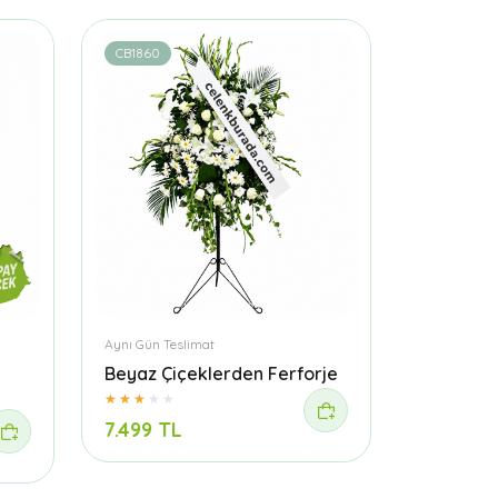
CB1860
Aynı Gün Teslimat
Beyaz Çiçeklerden Ferforje
7.499 TL