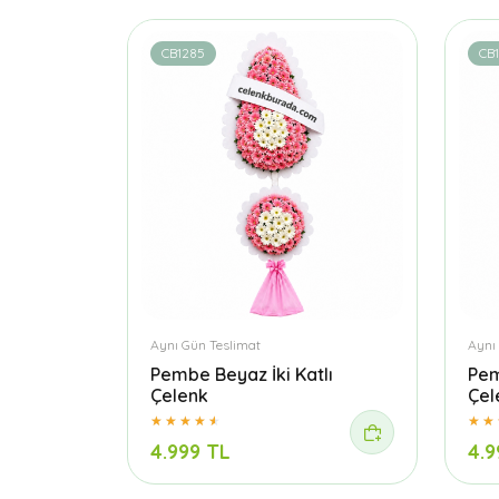
CB1285
CB
Aynı Gün Teslimat
Aynı
Pembe Beyaz İki Katlı
Pem
Çelenk
Çel
4.999 TL
4.9