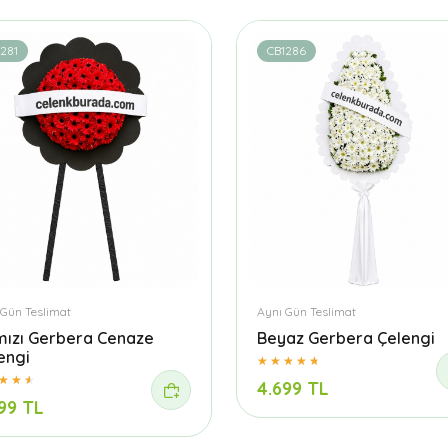
281
CB1286
 Gün Teslimat
Aynı Gün Teslimat
mızı Gerbera Cenaze
Beyaz Gerbera Çelengi
engi
4.699 TL
99 TL