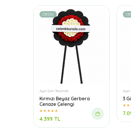
CB1282
CB
Aynı Gün Teslimat
Aynı
Kırmızı Beyaz Gerbera
3 G
Cenaze Çelengi
7.0
4.399 TL