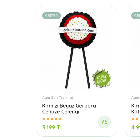
CB1790
CB
Aynı Gün Teslimat
Aynı
Kırmızı Beyaz Gerbera
Kır
Cenaze Çelengi
Kat
3.199 TL
4.9