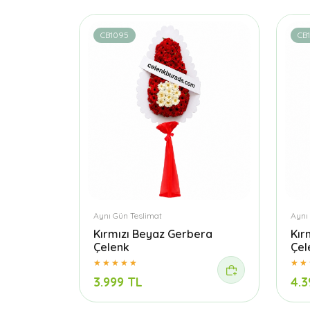
CB1095
CB1
Aynı Gün Teslimat
Aynı
Kırmızı Beyaz Gerbera
Kır
Çelenk
Çel
3.999 TL
4.3