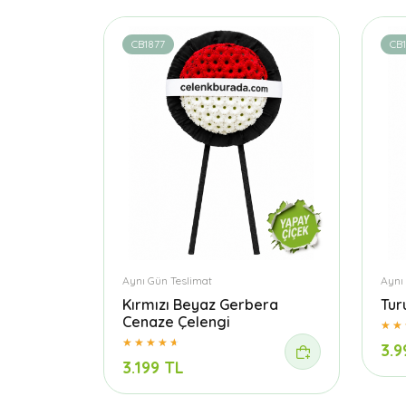
CB1877
CB1
Aynı Gün Teslimat
Aynı
Kırmızı Beyaz Gerbera
Tur
Cenaze Çelengi
3.9
3.199 TL