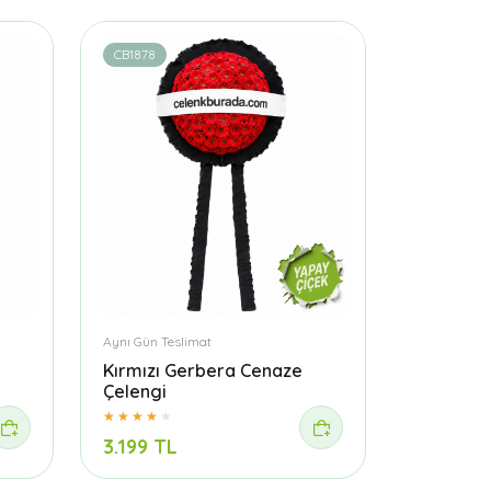
CB1878
Aynı Gün Teslimat
Kırmızı Gerbera Cenaze
Çelengi
3.199 TL