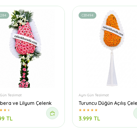
1284
CB1494
 Gün Teslimat
Aynı Gün Teslimat
bera ve Lilyum Çelenk
Turuncu Düğün Açılış Çel
99 TL
3.999 TL