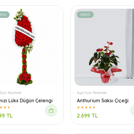
1892
CB1851
 Gün Teslimat
Aynı Gün Teslimat
mızı Lüks Düğün Çelengi
Anthurium Saksı Çiçeği
99 TL
2.699 TL