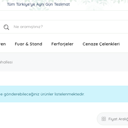
Ucuz ve Kaliteli Çelenk Gönder
Aynı Gün Teslimat Çelenk Siparişi
Tüm Türkiye'ye Aynı Gün Teslimat
ren
Fuar & Stand
Ferforjeler
Cenaze Çelenkleri
hallesi
e gönderebileceğiniz ürünler listelenmektedir.
Fiyat Aralığ