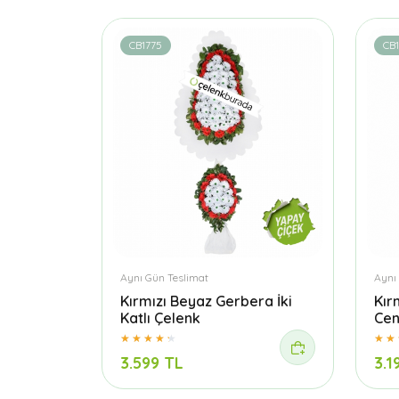
CB1775
CB
Aynı Gün Teslimat
Aynı
Kırmızı Beyaz Gerbera İki
Kır
Katlı Çelenk
Cen
3.599 TL
3.1