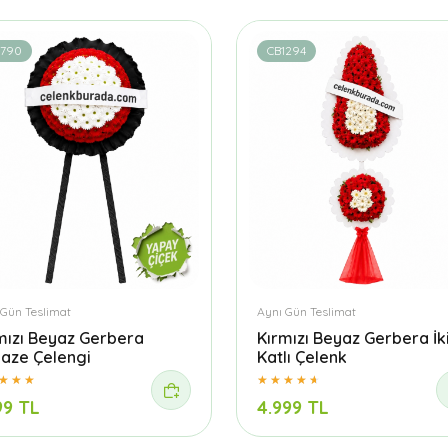
1790
CB1294
 Gün Teslimat
Aynı Gün Teslimat
mızı Beyaz Gerbera
Kırmızı Beyaz Gerbera İk
aze Çelengi
Katlı Çelenk
99 TL
4.999 TL