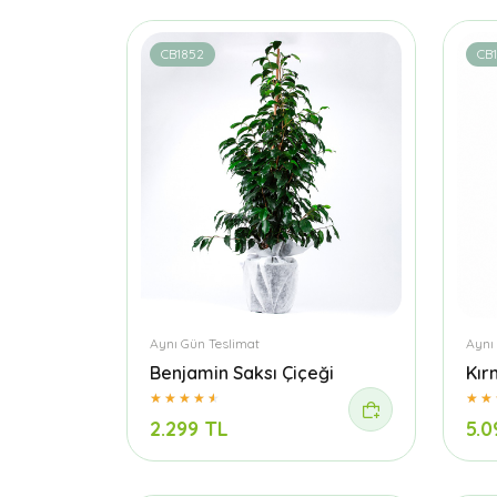
CB1852
CB
Aynı Gün Teslimat
Aynı
Benjamin Saksı Çiçeği
Kır
2.299 TL
5.0