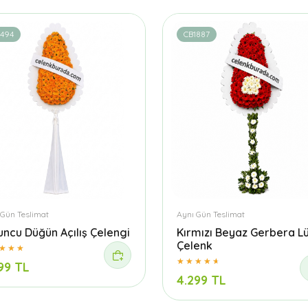
1494
CB1887
 Gün Teslimat
Aynı Gün Teslimat
uncu Düğün Açılış Çelengi
Kırmızı Beyaz Gerbera L
Çelenk
99 TL
4.299 TL