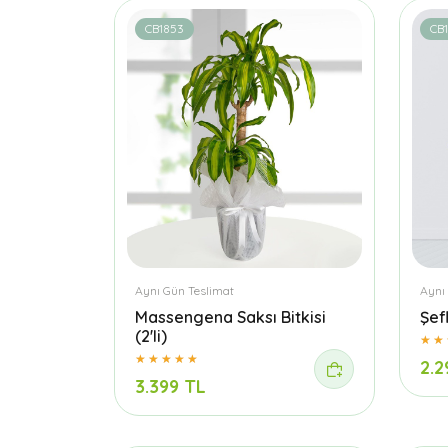
CB1853
CB
Aynı Gün Teslimat
Aynı
Massengena Saksı Bitkisi
Şefl
(2'li)
2.2
3.399 TL