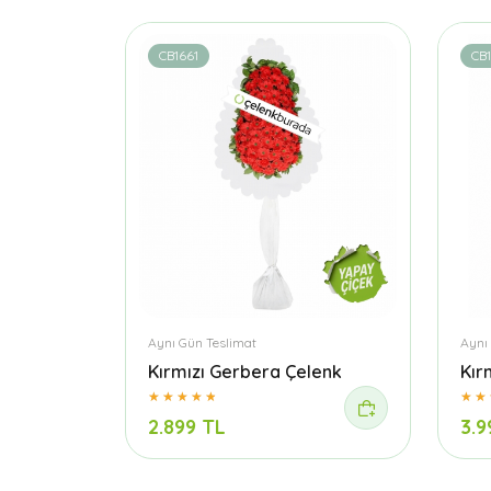
CB1661
CB
Aynı Gün Teslimat
Aynı
Kırmızı Gerbera Çelenk
Kır
2.899 TL
3.9