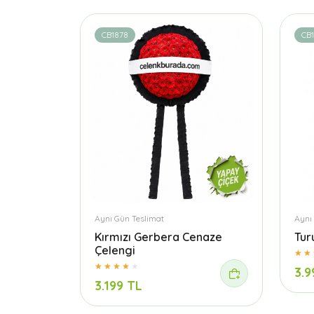
CB1878
CB
Aynı Gün Teslimat
Aynı
Kırmızı Gerbera Cenaze
Tur
Çelengi
3.9
3.199 TL