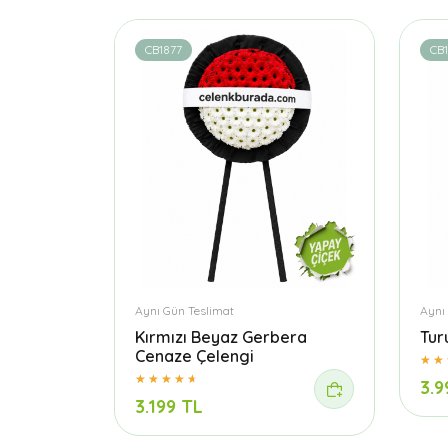
CB1877
CB1
Aynı Gün Teslimat
Aynı
Kırmızı Beyaz Gerbera
Tur
Cenaze Çelengi
3.9
3.199 TL