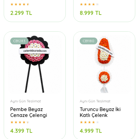
2.299 TL
8.999 TL
CB1283
CB1180
Aynı Gün Teslimat
Aynı Gün Teslimat
Pembe Beyaz
Turuncu Beyaz İki
Cenaze Çelengi
Katlı Çelenk
4.399 TL
4.999 TL