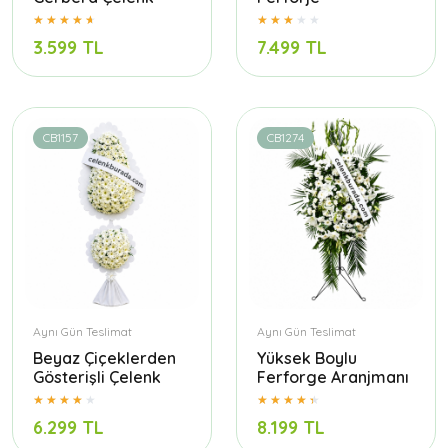
3.599 TL
7.499 TL
CB1157
CB1274
Aynı Gün Teslimat
Aynı Gün Teslimat
Beyaz Çiçeklerden
Yüksek Boylu
Gösterişli Çelenk
Ferforge Aranjmanı
6.299 TL
8.199 TL