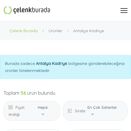
Çelenk Burada
Ürünler
Antalya Kadriye
Burada sadece
Antalya Kadriye
bölgesine gönderebileceğiniz
ürünler listelenmektedir.
Toplam
56
ürün bulundu.
Fiyat
Hepsi
En Çok Satanlar
Sırala:
Aralığı: