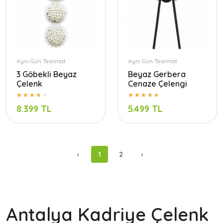
Aynı Gün Teslimat
Aynı Gün Teslimat
3 Göbekli Beyaz
Beyaz Gerbera
Çelenk
Cenaze Çelengi
8.399 TL
5.499 TL
‹
1
2
›
Antalya Kadriye Çelenk