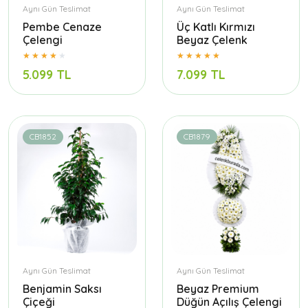
Aynı Gün Teslimat
Aynı Gün Teslimat
Pembe Cenaze
Üç Katlı Kırmızı
Çelengi
Beyaz Çelenk
5.099 TL
7.099 TL
CB1852
CB1879
Aynı Gün Teslimat
Aynı Gün Teslimat
Benjamin Saksı
Beyaz Premium
Çiçeği
Düğün Açılış Çelengi