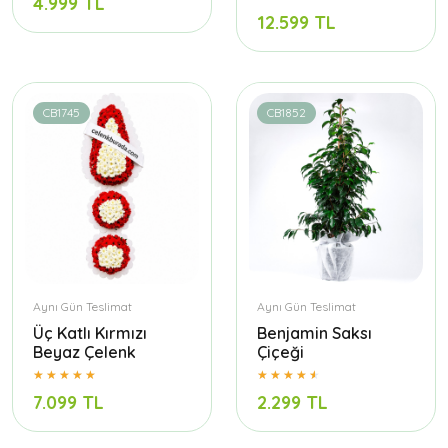
4.999 TL
12.599 TL
CB1745
CB1852
Aynı Gün Teslimat
Aynı Gün Teslimat
Üç Katlı Kırmızı
Benjamin Saksı
Beyaz Çelenk
Çiçeği
7.099 TL
2.299 TL