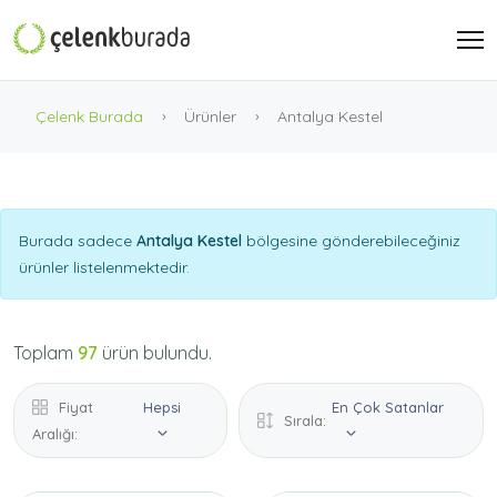
Çelenk Burada
Ürünler
Antalya Kestel
Burada sadece
Antalya Kestel
bölgesine gönderebileceğiniz
ürünler listelenmektedir.
Toplam
97
ürün bulundu.
Fiyat
Hepsi
En Çok Satanlar
Sırala:
Aralığı: