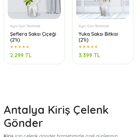
Aynı Gün Teslimat
Aynı Gün Teslimat
Şeflera Saksı Çiçeği
Yuka Saksı Bitkisi
(2'li)
(2'li)
2.299 TL
3.399 TL
Antalya Kiriş Çelenk
Gönder
Kiriş
için
çelenk gönder
hizmetimizle özel günlerinizi