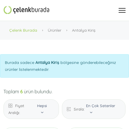
Çelenk Burada
Ürünler
Antalya Kiriş
Burada sadece
Antalya Kiriş
bölgesine gönderebileceğiniz
ürünler listelenmektedir.
Toplam
6
ürün bulundu.
Fiyat
Hepsi
En Çok Satanlar
Sırala:
Aralığı: