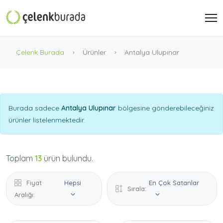
Çelenk Burada
Ürünler
Antalya Ulupınar
Burada sadece
Antalya Ulupınar
bölgesine gönderebileceğiniz
ürünler listelenmektedir.
Toplam
13
ürün bulundu.
Fiyat
Hepsi
En Çok Satanlar
Sırala:
Aralığı: