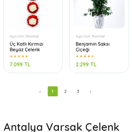
Aynı Gün Teslimat
Aynı Gün Teslimat
Üç Katlı Kırmızı
Benjamin Saksı
Beyaz Çelenk
Çiçeği
7.099 TL
2.299 TL
‹
1
2
3
›
Antalya Varsak Çelenk