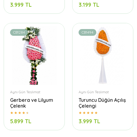
3.999 TL
3.199 TL
CB1284
CB1494
Aynı Gün Teslimat
Aynı Gün Teslimat
Gerbera ve Lilyum
Turuncu Düğün Açılış
Çelenk
Çelengi
5.899 TL
3.999 TL