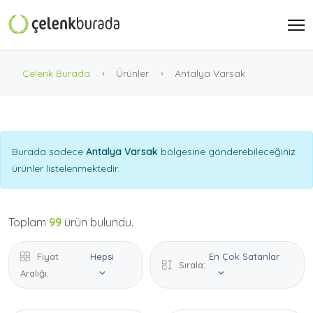
Çelenk Burada
Ürünler
Antalya Varsak
Burada sadece
Antalya Varsak
bölgesine gönderebileceğiniz
ürünler listelenmektedir.
Toplam
99
ürün bulundu.
Fiyat
Hepsi
En Çok Satanlar
Sırala:
Aralığı: