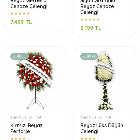
Beyaz Gerbera
Siyah Grafonlu
Cenaze Çelengi
Beyaz Cenaze
Çelengi
7.499 TL
3.199 TL
CB1888
CB1891
Aynı Gün Teslimat
Aynı Gün Teslimat
Kırmızı Beyaz
Beyaz Lüks Düğün
Ferforje
Çelengi