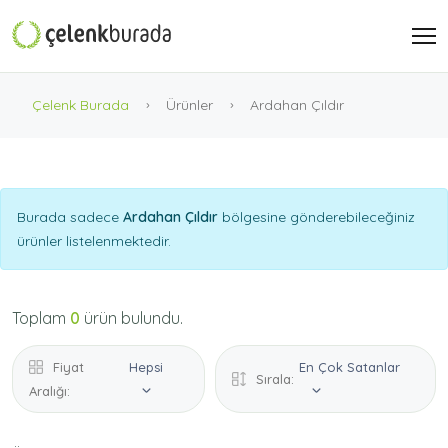
Çelenk Burada
Ürünler
Ardahan Çıldır
Burada sadece
Ardahan Çıldır
bölgesine gönderebileceğiniz
ürünler listelenmektedir.
Toplam
0
ürün bulundu.
Fiyat
Hepsi
En Çok Satanlar
Sırala:
Aralığı: