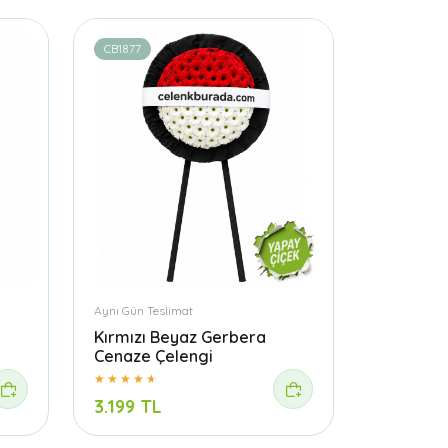
CB1877
Aynı Gün Teslimat
Kırmızı Beyaz Gerbera
Cenaze Çelengi
3.199 TL