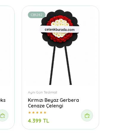
CB1282
Aynı Gün Teslimat
üks
Kırmızı Beyaz Gerbera
Cenaze Çelengi
4.399 TL