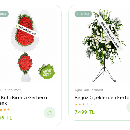
1884
CB1860
 Gün Teslimat
Aynı Gün Teslimat
t Katlı Kırmızı Gerbera
Beyaz Çiçeklerden Ferfo
enk
7.499 TL
99 TL