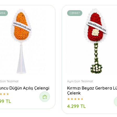
1494
CB1887
 Gün Teslimat
Aynı Gün Teslimat
uncu Düğün Açılış Çelengi
Kırmızı Beyaz Gerbera L
Çelenk
99 TL
4.299 TL