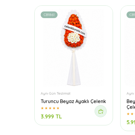
CB1861
CB
Aynı Gün Teslimat
Aynı
Turuncu Beyaz Ayaklı Çelenk
Bey
Çel
3.999 TL
5.9