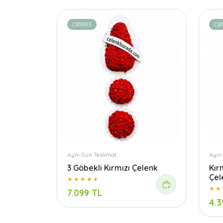
CB1883
CB1
Aynı Gün Teslimat
Aynı
3 Göbekli Kırmızı Çelenk
Kır
Çel
7.099 TL
4.3