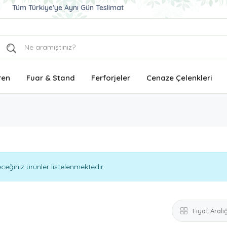
Tüm Türkiye'ye Aynı Gün Teslimat
Ucuz ve Kaliteli Çelenk Gönder
Aynı Gün Teslimat Çelenk Siparişi
Tüm Türkiye'ye Aynı Gün Teslimat
ren
Fuar & Stand
Ferforjeler
Cenaze Çelenkleri
eğiniz ürünler listelenmektedir.
Fiyat Aralığ