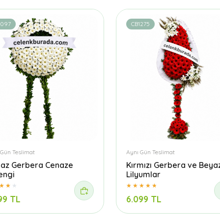
1097
CB1275
 Gün Teslimat
Aynı Gün Teslimat
az Gerbera Cenaze
Kırmızı Gerbera ve Beya
engi
Lilyumlar
99 TL
6.099 TL