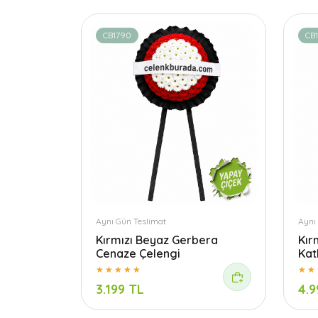
CB1790
CB
Aynı Gün Teslimat
Aynı
Kırmızı Beyaz Gerbera
Kır
Cenaze Çelengi
Kat
3.199 TL
4.9