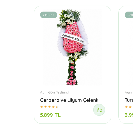
CB1284
CB
Aynı Gün Teslimat
Aynı
Gerbera ve Lilyum Çelenk
Tur
5.899 TL
3.9