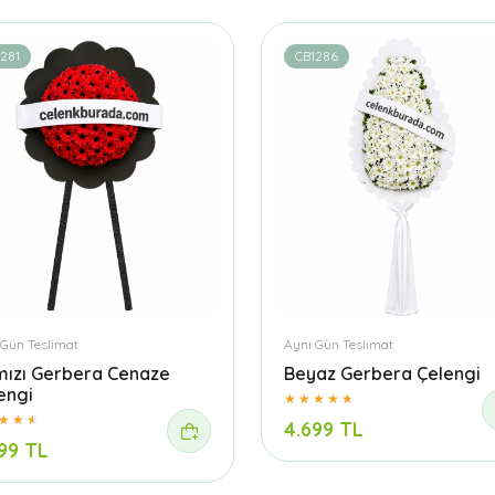
281
CB1286
 Gün Teslimat
Aynı Gün Teslimat
mızı Gerbera Cenaze
Beyaz Gerbera Çelengi
engi
4.699 TL
99 TL