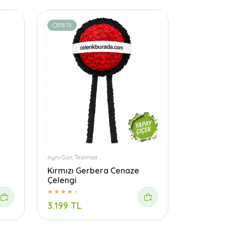
CB1878
Aynı Gün Teslimat
Kırmızı Gerbera Cenaze
Çelengi
3.199 TL