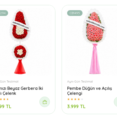
1294
CB1495
 Gün Teslimat
Aynı Gün Teslimat
mızı Beyaz Gerbera İki
Pembe Düğün ve Açılış
lı Çelenk
Çelengi
99 TL
3.999 TL