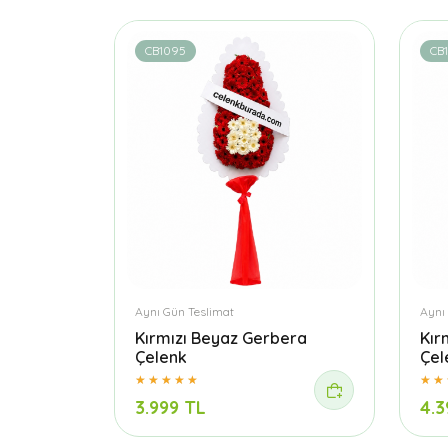
CB1095
CB1
Aynı Gün Teslimat
Aynı
Kırmızı Beyaz Gerbera
Kır
Çelenk
Çel
3.999 TL
4.3