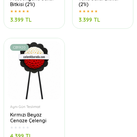
Bitkisi (2'li)
(2'li)
3.399 TL
3.399 TL
CB1920
Aynı Gün Teslimat
Kırmızı Beyaz
Cenaze Çelengi
4.399 TL