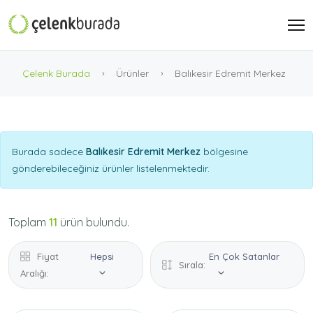
Çelenk Burada
Ürünler
Balıkesir Edremit Merkez
Burada sadece
Balıkesir Edremit Merkez
bölgesine
gönderebileceğiniz ürünler listelenmektedir.
Toplam
11
ürün bulundu.
Fiyat
Hepsi
En Çok Satanlar
Sırala:
Aralığı: