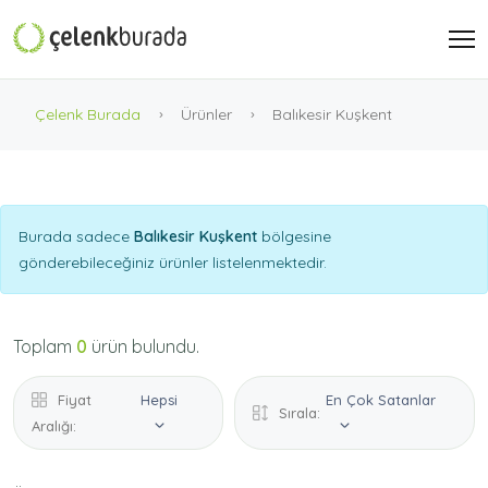
Çelenk Burada
Ürünler
Balıkesir Kuşkent
Burada sadece
Balıkesir Kuşkent
bölgesine
gönderebileceğiniz ürünler listelenmektedir.
Toplam
0
ürün bulundu.
Fiyat
Hepsi
En Çok Satanlar
Sırala:
Aralığı: