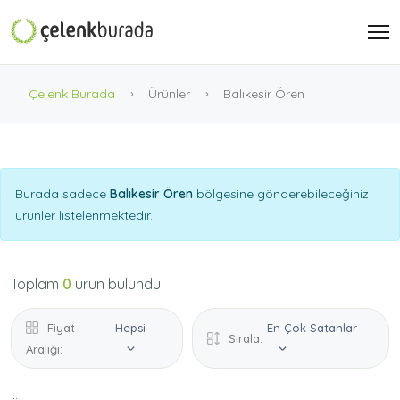
Çelenk Burada
Ürünler
Balıkesir Ören
Burada sadece
Balıkesir Ören
bölgesine gönderebileceğiniz
ürünler listelenmektedir.
Toplam
0
ürün bulundu.
Fiyat
Hepsi
En Çok Satanlar
Sırala:
Aralığı: