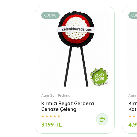
CB1790
CB
Aynı Gün Teslimat
Aynı
Kırmızı Beyaz Gerbera
Kır
Cenaze Çelengi
Kat
3.199 TL
4.9