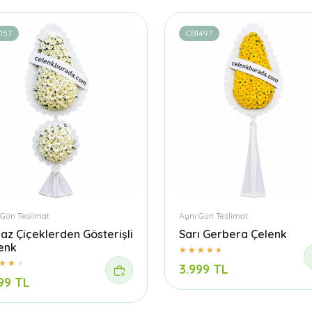
157
CB1497
 Gün Teslimat
Aynı Gün Teslimat
az Çiçeklerden Gösterişli
Sarı Gerbera Çelenk
enk
3.999 TL
99 TL