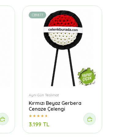
CB1877
Aynı Gün Teslimat
Kırmızı Beyaz Gerbera
Cenaze Çelengi
3.199 TL