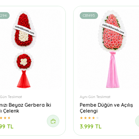
1294
CB1495
 Gün Teslimat
Aynı Gün Teslimat
mızı Beyaz Gerbera İki
Pembe Düğün ve Açılış
lı Çelenk
Çelengi
99 TL
3.999 TL