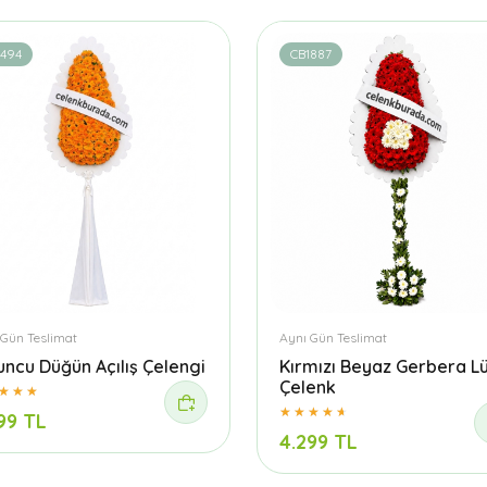
1494
CB1887
 Gün Teslimat
Aynı Gün Teslimat
uncu Düğün Açılış Çelengi
Kırmızı Beyaz Gerbera L
Çelenk
99 TL
4.299 TL