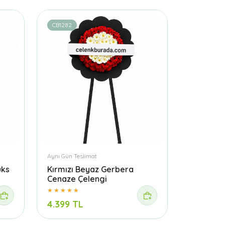
CB1282
Aynı Gün Teslimat
üks
Kırmızı Beyaz Gerbera
Cenaze Çelengi
4.399 TL