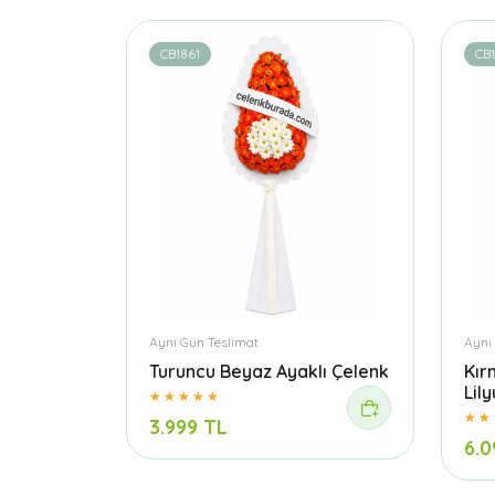
CB1861
CB
Aynı Gün Teslimat
Aynı
Turuncu Beyaz Ayaklı Çelenk
Kır
Lil
3.999 TL
6.0