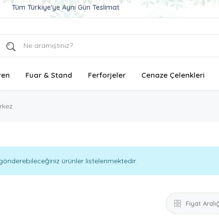
Ucuz ve Kaliteli Çelenk Gönder
Aynı Gün Teslimat Çelenk Siparişi
Tüm Türkiye'ye Aynı Gün Teslimat
ren
Fuar & Stand
Ferforjeler
Cenaze Çelenkleri
rkez
önderebileceğiniz ürünler listelenmektedir.
Fiyat Aralığ