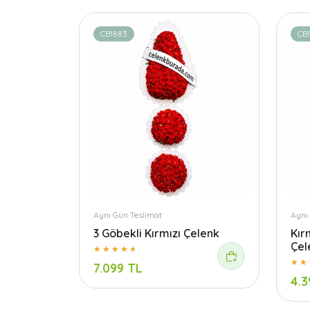
CB1883
CB1
Aynı Gün Teslimat
Aynı
3 Göbekli Kırmızı Çelenk
Kır
Çel
7.099 TL
4.3