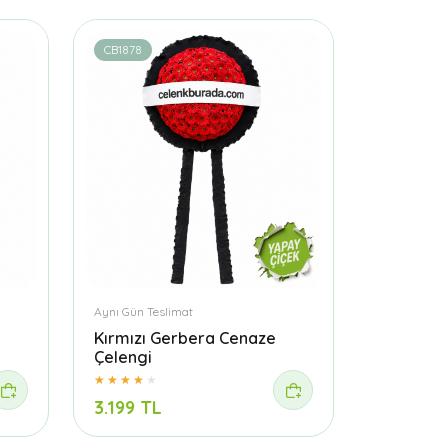
CB1878
Aynı Gün Teslimat
Kırmızı Gerbera Cenaze
Çelengi
3.199 TL