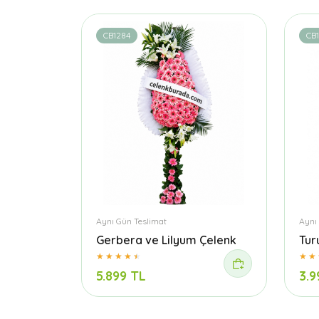
CB1284
CB
Aynı Gün Teslimat
Aynı
Gerbera ve Lilyum Çelenk
Tur
5.899 TL
3.9