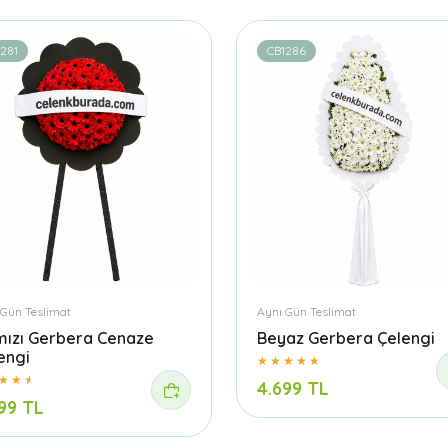
281
CB1286
 Gün Teslimat
Aynı Gün Teslimat
mızı Gerbera Cenaze
Beyaz Gerbera Çelengi
engi
4.699 TL
99 TL