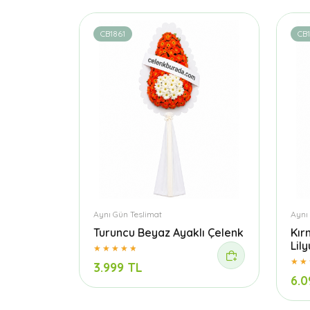
CB1861
CB
Aynı Gün Teslimat
Aynı
Turuncu Beyaz Ayaklı Çelenk
Kır
Lil
3.999 TL
6.0