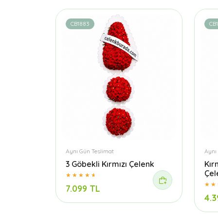
CB1883
CB1
Aynı Gün Teslimat
Aynı
3 Göbekli Kırmızı Çelenk
Kır
Çel
7.099 TL
4.3