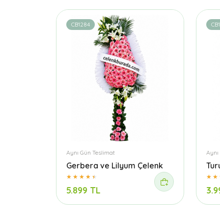
CB1284
CB
Aynı Gün Teslimat
Aynı
Gerbera ve Lilyum Çelenk
Tur
5.899 TL
3.9