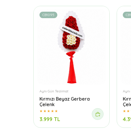
CB1095
CB1
Aynı Gün Teslimat
Aynı
Kırmızı Beyaz Gerbera
Kır
Çelenk
Çel
3.999 TL
4.3