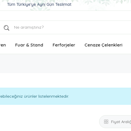
Ucuz ve Kaliteli Çelenk Gönder
Aynı Gün Teslimat Çelenk Siparişi
Tüm Türkiye'ye Aynı Gün Teslimat
ren
Fuar & Stand
Ferforjeler
Cenaze Çelenkleri
ileceğiniz ürünler listelenmektedir.
Fiyat Aralığ