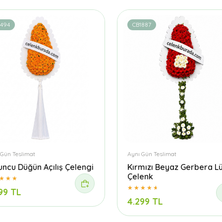
1494
CB1887
 Gün Teslimat
Aynı Gün Teslimat
uncu Düğün Açılış Çelengi
Kırmızı Beyaz Gerbera L
Çelenk
99 TL
4.299 TL