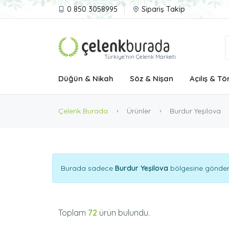
0 850 3058995
Sipariş Takip
Türkiye'nin Çelenk Marketi
Düğün & Nikah
Söz & Nişan
Açılış & Tö
Çelenk Burada
Ürünler
Burdur Yeşilova
Burada sadece
Burdur Yeşilova
bölgesine göndereb
Toplam
72
ürün bulundu.