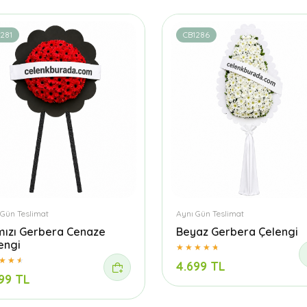
281
CB1286
 Gün Teslimat
Aynı Gün Teslimat
mızı Gerbera Cenaze
Beyaz Gerbera Çelengi
engi
4.699 TL
99 TL