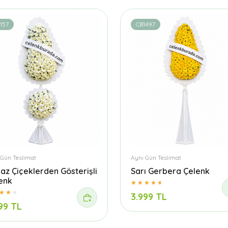
157
CB1497
 Gün Teslimat
Aynı Gün Teslimat
az Çiçeklerden Gösterişli
Sarı Gerbera Çelenk
enk
3.999 TL
99 TL