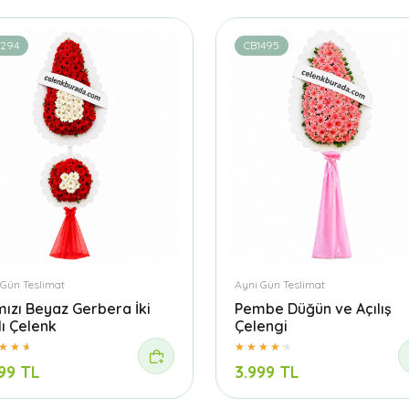
1294
CB1495
 Gün Teslimat
Aynı Gün Teslimat
mızı Beyaz Gerbera İki
Pembe Düğün ve Açılış
lı Çelenk
Çelengi
99 TL
3.999 TL