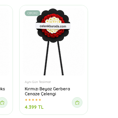
CB1282
Aynı Gün Teslimat
üks
Kırmızı Beyaz Gerbera
Cenaze Çelengi
4.399 TL