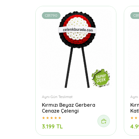
CB1790
CB
Aynı Gün Teslimat
Aynı
Kırmızı Beyaz Gerbera
Kır
Cenaze Çelengi
Kat
3.199 TL
4.9