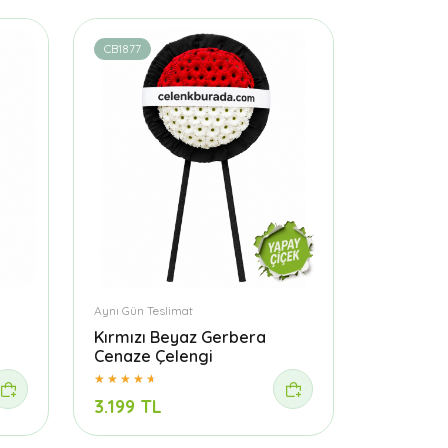
CB1877
Aynı Gün Teslimat
Kırmızı Beyaz Gerbera
Cenaze Çelengi
3.199 TL