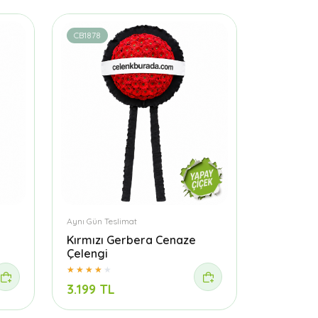
CB1878
Aynı Gün Teslimat
Kırmızı Gerbera Cenaze
Çelengi
3.199 TL