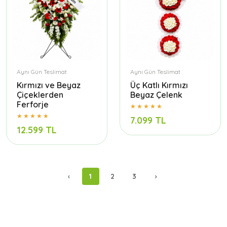
Aynı Gün Teslimat
Aynı Gün Teslimat
Kırmızı ve Beyaz
Üç Katlı Kırmızı
Çiçeklerden
Beyaz Çelenk
Ferforje
7.099 TL
12.599 TL
‹
1
2
3
›