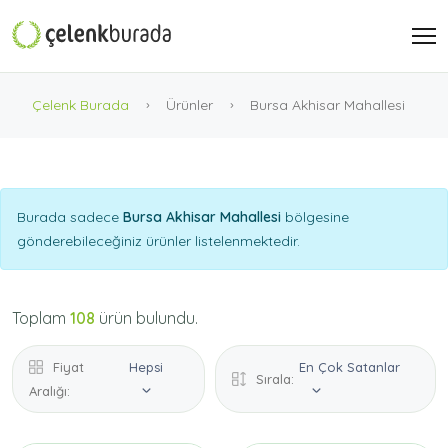
Çelenk Burada
Ürünler
Bursa Akhisar Mahallesi
Burada sadece
Bursa Akhisar Mahallesi
bölgesine
gönderebileceğiniz ürünler listelenmektedir.
Toplam
108
ürün bulundu.
Fiyat
Hepsi
En Çok Satanlar
Sırala:
Aralığı: