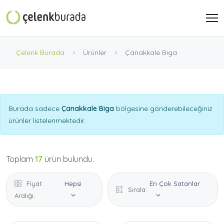
Çelenk Burada
Ürünler
Çanakkale Biga
Burada sadece
Çanakkale Biga
bölgesine gönderebileceğiniz
ürünler listelenmektedir.
Toplam
17
ürün bulundu.
Fiyat
Hepsi
En Çok Satanlar
Sırala:
Aralığı: