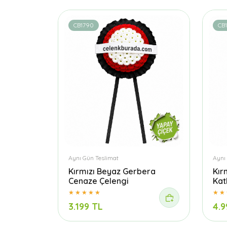
CB1790
CB
Aynı Gün Teslimat
Aynı
Kırmızı Beyaz Gerbera
Kır
Cenaze Çelengi
Kat
3.199 TL
4.9