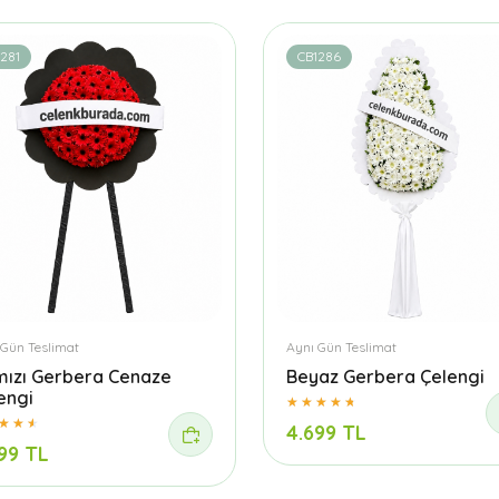
281
CB1286
 Gün Teslimat
Aynı Gün Teslimat
mızı Gerbera Cenaze
Beyaz Gerbera Çelengi
engi
4.699 TL
99 TL