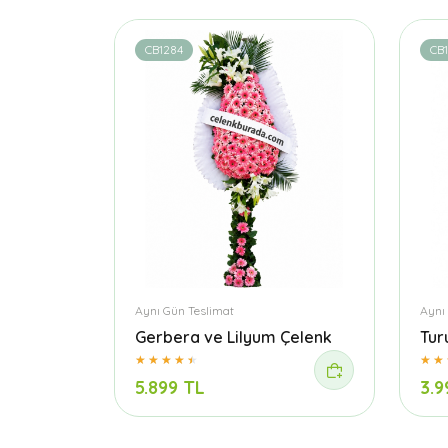
CB1284
CB
Aynı Gün Teslimat
Aynı
Gerbera ve Lilyum Çelenk
Tur
5.899 TL
3.9