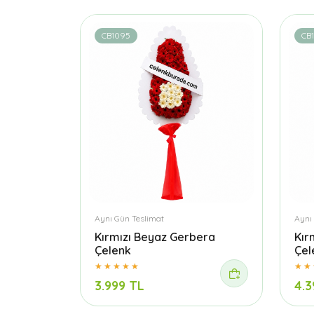
CB1095
CB1
Aynı Gün Teslimat
Aynı
Kırmızı Beyaz Gerbera
Kır
Çelenk
Çel
3.999 TL
4.3