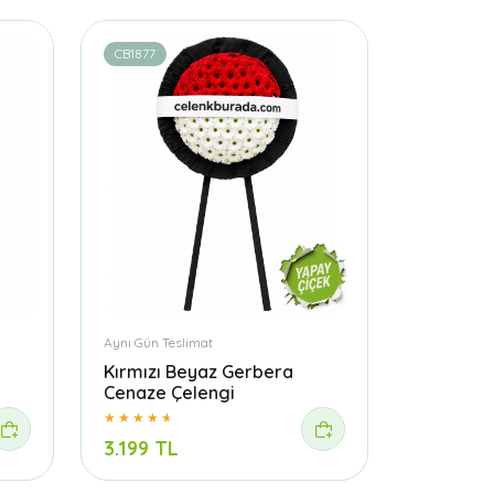
CB1877
Aynı Gün Teslimat
Kırmızı Beyaz Gerbera
Cenaze Çelengi
3.199 TL