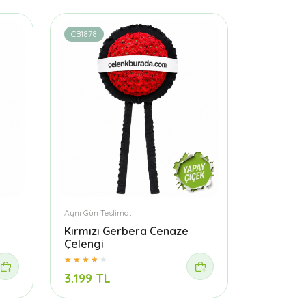
CB1878
Aynı Gün Teslimat
Kırmızı Gerbera Cenaze
Çelengi
3.199 TL