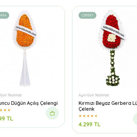
1494
CB1887
 Gün Teslimat
Aynı Gün Teslimat
uncu Düğün Açılış Çelengi
Kırmızı Beyaz Gerbera L
Çelenk
99 TL
4.299 TL