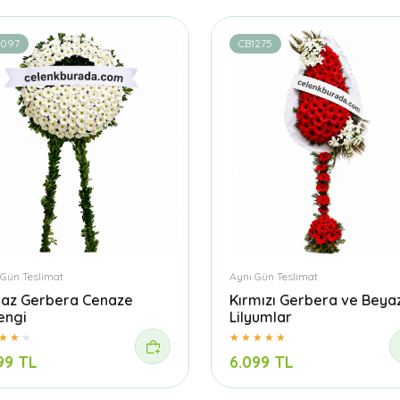
1097
CB1275
 Gün Teslimat
Aynı Gün Teslimat
az Gerbera Cenaze
Kırmızı Gerbera ve Beya
engi
Lilyumlar
99 TL
6.099 TL