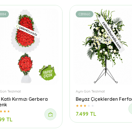
1884
CB1860
 Gün Teslimat
Aynı Gün Teslimat
t Katlı Kırmızı Gerbera
Beyaz Çiçeklerden Ferfo
enk
7.499 TL
99 TL