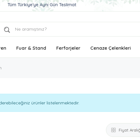
Ucuz ve Kaliteli Çelenk Gönder
Aynı Gün Teslimat Çelenk Siparişi
Tüm Türkiye'ye Aynı Gün Teslimat
ren
Fuar & Stand
Ferforjeler
Cenaze Çelenkleri
n
rebileceğiniz ürünler listelenmektedir.
Fiyat Aralığ