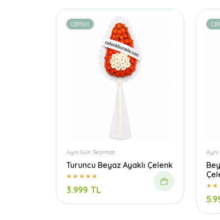
CB1861
CB
Aynı Gün Teslimat
Aynı
Turuncu Beyaz Ayaklı Çelenk
Bey
Çel
3.999 TL
5.9