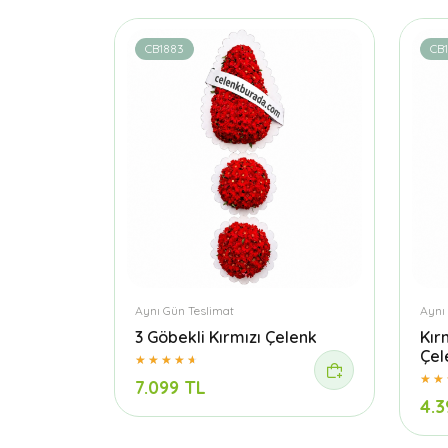
CB1883
CB1
Aynı Gün Teslimat
Aynı
3 Göbekli Kırmızı Çelenk
Kır
Çel
7.099 TL
4.3