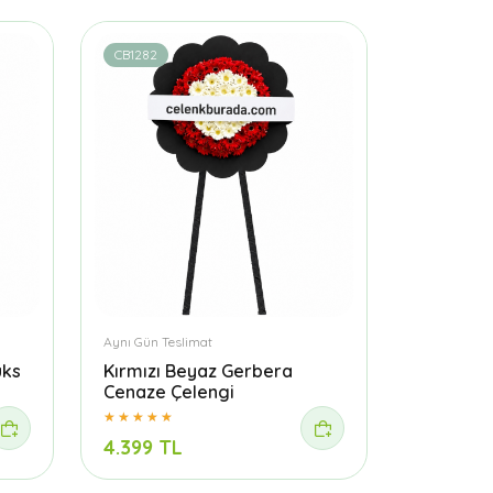
CB1282
Aynı Gün Teslimat
üks
Kırmızı Beyaz Gerbera
Cenaze Çelengi
4.399 TL