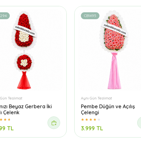
1294
CB1495
 Gün Teslimat
Aynı Gün Teslimat
mızı Beyaz Gerbera İki
Pembe Düğün ve Açılış
lı Çelenk
Çelengi
99 TL
3.999 TL