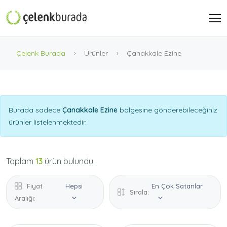
Çelenk Burada
Ürünler
Çanakkale Ezine
Burada sadece
Çanakkale Ezine
bölgesine gönderebileceğiniz
ürünler listelenmektedir.
Toplam
13
ürün bulundu.
Fiyat
Hepsi
En Çok Satanlar
Sırala:
Aralığı: