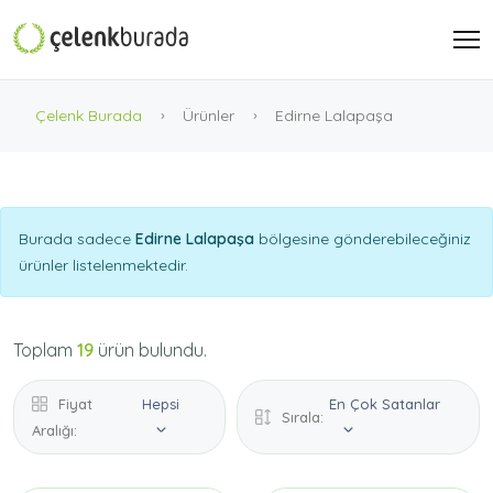
Çelenk Burada
Ürünler
Edirne Lalapaşa
Burada sadece
Edirne Lalapaşa
bölgesine gönderebileceğiniz
ürünler listelenmektedir.
Toplam
19
ürün bulundu.
Fiyat
Hepsi
En Çok Satanlar
Sırala:
Aralığı: