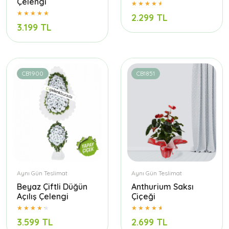
Çelengi
2.299 TL
3.199 TL
CB1900
CB1851
Aynı Gün Teslimat
Aynı Gün Teslimat
Beyaz Çiftli Düğün
Anthurium Saksı
Açılış Çelengi
Çiçeği
3.599 TL
2.699 TL