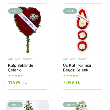
CB1493
CB1745
Aynı Gün Teslimat
Aynı Gün Teslimat
Kalp Şeklinde
Üç Katlı Kırmızı
Çelenk
Beyaz Çelenk
11.999 TL
7.099 TL
CB1852
CB1879