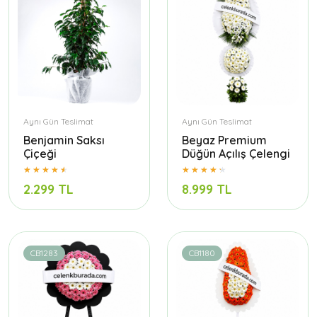
Aynı Gün Teslimat
Aynı Gün Teslimat
Benjamin Saksı
Beyaz Premium
Çiçeği
Düğün Açılış Çelengi
2.299 TL
8.999 TL
CB1283
CB1180