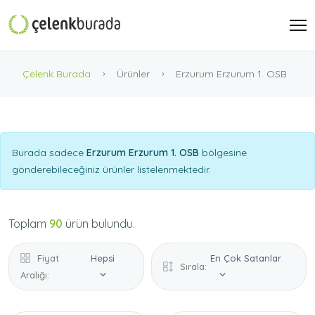
Çelenk Burada
Ürünler
Erzurum Erzurum 1. OSB
Burada sadece
Erzurum Erzurum 1. OSB
bölgesine
gönderebileceğiniz ürünler listelenmektedir.
Toplam
90
ürün bulundu.
Fiyat
Hepsi
En Çok Satanlar
Sırala:
Aralığı: