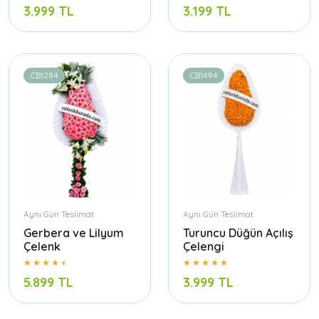
3.999 TL
3.199 TL
CB1284
CB1494
Aynı Gün Teslimat
Aynı Gün Teslimat
Gerbera ve Lilyum
Turuncu Düğün Açılış
Çelenk
Çelengi
5.899 TL
3.999 TL