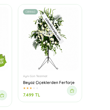
CB1860
Aynı Gün Teslimat
Beyaz Çiçeklerden Ferforje
7.499 TL