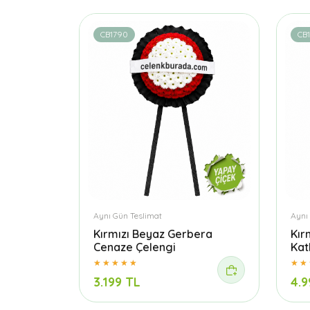
CB1790
CB
Aynı Gün Teslimat
Aynı
Kırmızı Beyaz Gerbera
Kır
Cenaze Çelengi
Kat
3.199 TL
4.9