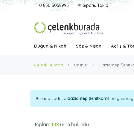
0 850 3058995
Sipariş Takip
Türkiye'nin Çelenk Marketi
Düğün & Nikah
Söz & Nişan
Açılış & Tö
Çelenk Burada
Ürünler
Gaziantep Şehitk
Burada sadece
Gaziantep Şehitkamil
bölgesine gö
Toplam
108
ürün bulundu.