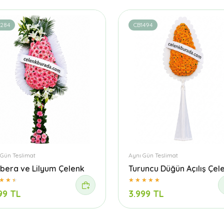
1284
CB1494
 Gün Teslimat
Aynı Gün Teslimat
bera ve Lilyum Çelenk
Turuncu Düğün Açılış Çel
99 TL
3.999 TL