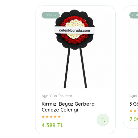
CB1282
CB
Aynı Gün Teslimat
Aynı
Kırmızı Beyaz Gerbera
3 G
Cenaze Çelengi
7.0
4.399 TL