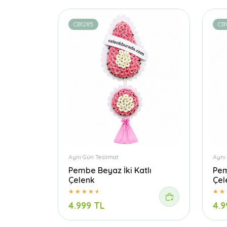
CB1285
CB
Aynı Gün Teslimat
Aynı
Pembe Beyaz İki Katlı
Pem
Çelenk
Çel
4.999 TL
4.9