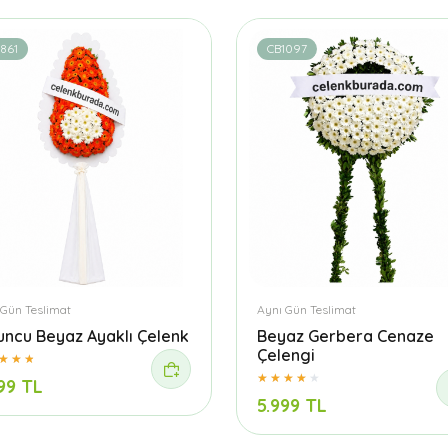
861
CB1097
 Gün Teslimat
Aynı Gün Teslimat
uncu Beyaz Ayaklı Çelenk
Beyaz Gerbera Cenaze
Çelengi
99 TL
5.999 TL