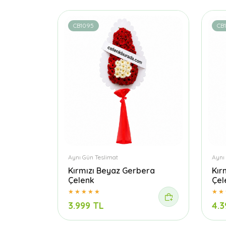
CB1095
CB1
Aynı Gün Teslimat
Aynı
Kırmızı Beyaz Gerbera
Kır
Çelenk
Çel
3.999 TL
4.3