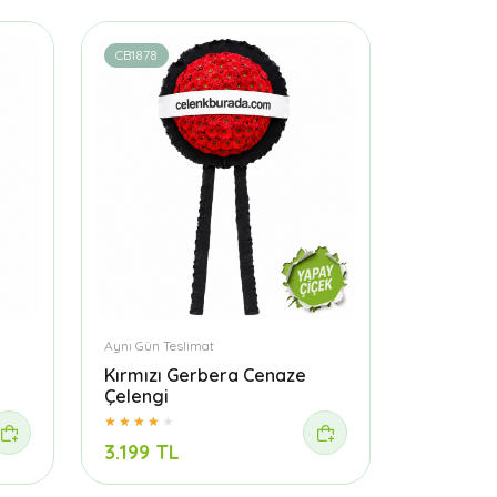
CB1878
Aynı Gün Teslimat
Kırmızı Gerbera Cenaze
Çelengi
3.199 TL