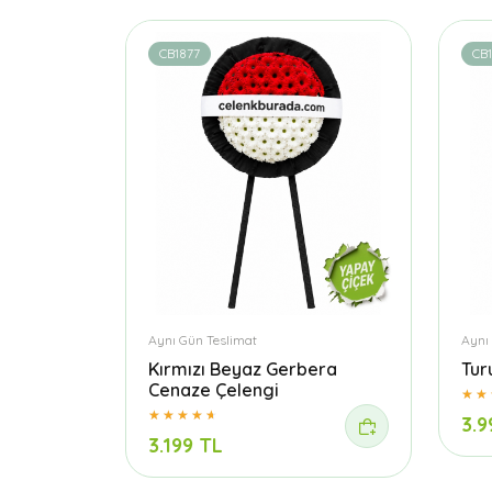
CB1877
CB1
Aynı Gün Teslimat
Aynı
Kırmızı Beyaz Gerbera
Tur
Cenaze Çelengi
3.9
3.199 TL