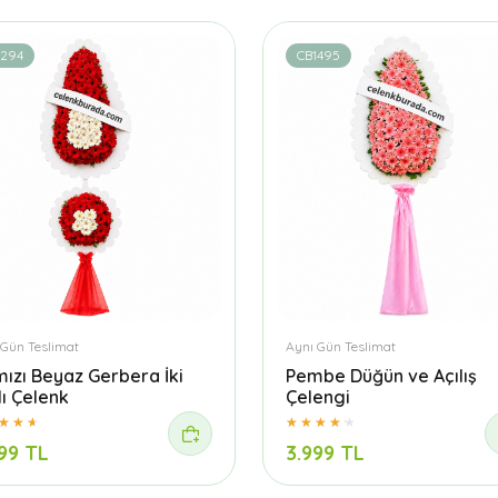
1294
CB1495
 Gün Teslimat
Aynı Gün Teslimat
mızı Beyaz Gerbera İki
Pembe Düğün ve Açılış
lı Çelenk
Çelengi
99 TL
3.999 TL