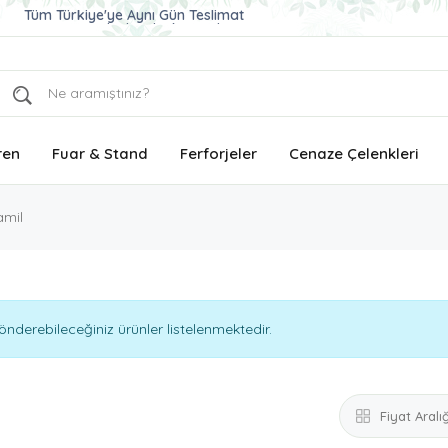
Ucuz ve Kaliteli Çelenk Gönder
Aynı Gün Teslimat Çelenk Siparişi
Tüm Türkiye'ye Aynı Gün Teslimat
ren
Fuar & Stand
Ferforjeler
Cenaze Çelenkleri
amil
nderebileceğiniz ürünler listelenmektedir.
Fiyat Aralığ