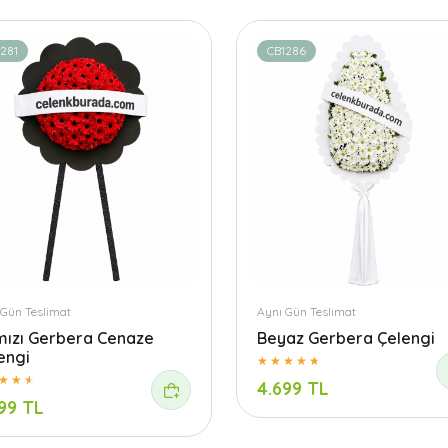
281
CB1286
 Gün Teslimat
Aynı Gün Teslimat
mızı Gerbera Cenaze
Beyaz Gerbera Çelengi
engi
4.699 TL
99 TL