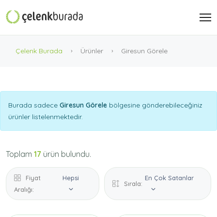
Çelenk Burada
Ürünler
Giresun Görele
Burada sadece
Giresun Görele
bölgesine gönderebileceğiniz
ürünler listelenmektedir.
Toplam
17
ürün bulundu.
Fiyat
Hepsi
En Çok Satanlar
Sırala:
Aralığı: