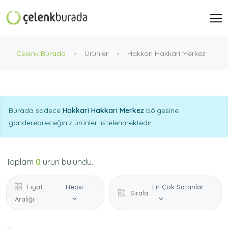
Çelenk Burada
Ürünler
Hakkari Hakkari Merkez
Burada sadece
Hakkari Hakkari Merkez
bölgesine
gönderebileceğiniz ürünler listelenmektedir.
Toplam
0
ürün bulundu.
Fiyat
Hepsi
En Çok Satanlar
Sırala:
Aralığı: