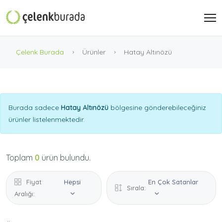
Çelenk Burada
Ürünler
Hatay Altınözü
Burada sadece
Hatay Altınözü
bölgesine gönderebileceğiniz
ürünler listelenmektedir.
Toplam
0
ürün bulundu.
Fiyat
Hepsi
En Çok Satanlar
Sırala:
Aralığı: