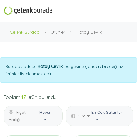
Çelenk Burada
Ürünler
Hatay Çevlik
Burada sadece
Hatay Çevlik
bölgesine gönderebileceğiniz
ürünler listelenmektedir.
Toplam
17
ürün bulundu.
Fiyat
Hepsi
En Çok Satanlar
Sırala:
Aralığı: