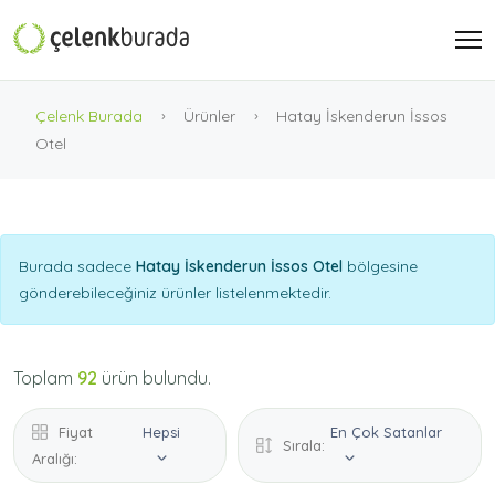
Çelenk Burada
Ürünler
Hatay İskenderun İssos
Otel
Burada sadece
Hatay İskenderun İssos Otel
bölgesine
gönderebileceğiniz ürünler listelenmektedir.
Toplam
92
ürün bulundu.
Fiyat
Hepsi
En Çok Satanlar
Sırala:
Aralığı: