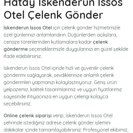
Hatay İskenderun İssos
Otel Çelenk Gönder
İskenderun İssos Otel
için
çelenk gönder
hizmetimizle
özel günlerinizi anlamlandırın. Düğünlerden açılışlara,
cenaze törenlerinden kutlamalara kadar
çelenk
gönderme
seçeneklerimizle duygularınızı en güzel şekilde
ifade edebilirsiniz.
İskenderun İssos Otel içinde hızlı ve güvenilir
çelenk
gönderimi
sağlayarak, sevdiklerinize anlamlı çelenk
gönderimleri yapmanızı kolaylaştırıyoruz. Geniş ürün
yelpazemiz, kaliteli tasarımlarımız ve uygun fiyatlarımız
sayesinde ihtiyacınıza en uygun çelengi kolayca
seçebilirsiniz.
Online çelenk siparişi
verip, İskenderun İssos Otel
şehrinde istediğiniz adrese
çelenk gönder
işlemini
dakikalar içinde tamamlayabilirsiniz. Profesyonel ekibimiz,