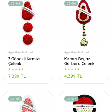
CB1883
CB1491
Aynı Gün Teslimat
Aynı Gün Teslimat
3 Göbekli Kırmızı
Kırmızı Beyaz
Çelenk
Gerbera Çelenk
7.099 TL
4.399 TL
CB1158
CB1877