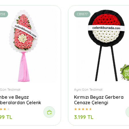
158
CB1877
 Gün Teslimat
Aynı Gün Teslimat
be ve Beyaz
Kırmızı Beyaz Gerbera
beralardan Çelenk
Cenaze Çelengi
99 TL
3.199 TL