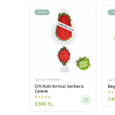
CB1884
CB
Aynı Gün Teslimat
Aynı
Çift Katlı Kırmızı Gerbera
Bey
Çelenk
7.4
3.599 TL