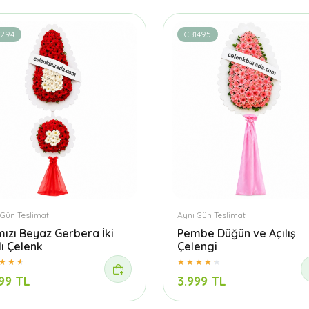
1294
CB1495
 Gün Teslimat
Aynı Gün Teslimat
mızı Beyaz Gerbera İki
Pembe Düğün ve Açılış
lı Çelenk
Çelengi
99 TL
3.999 TL