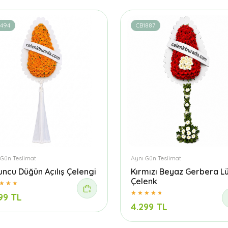
1494
CB1887
 Gün Teslimat
Aynı Gün Teslimat
uncu Düğün Açılış Çelengi
Kırmızı Beyaz Gerbera L
Çelenk
99 TL
4.299 TL