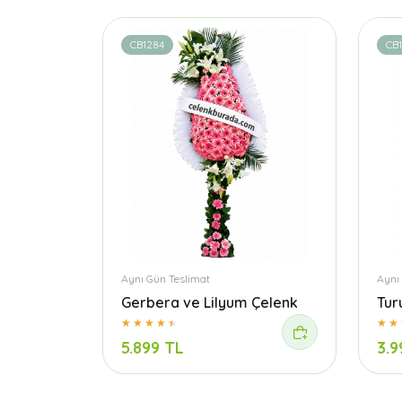
CB1284
CB
Aynı Gün Teslimat
Aynı
Gerbera ve Lilyum Çelenk
Tur
5.899 TL
3.9