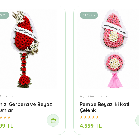
1275
CB1285
 Gün Teslimat
Aynı Gün Teslimat
mızı Gerbera ve Beyaz
Pembe Beyaz İki Katlı
yumlar
Çelenk
99 TL
4.999 TL