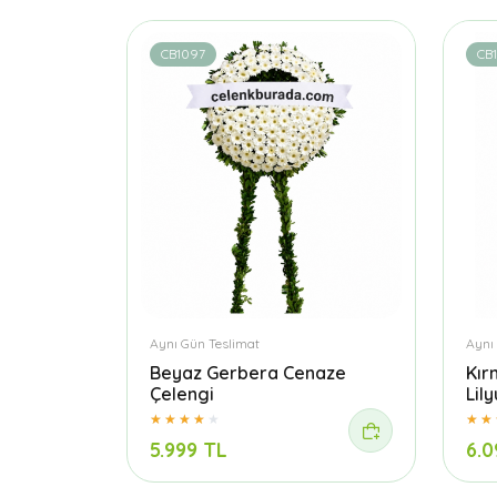
CB1097
CB
Aynı Gün Teslimat
Aynı
Beyaz Gerbera Cenaze
Kır
Çelengi
Lil
5.999 TL
6.0