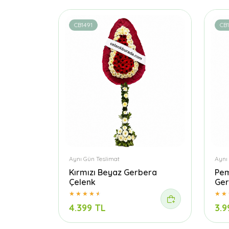
CB1491
CB1
Aynı Gün Teslimat
Aynı
Kırmızı Beyaz Gerbera
Pem
Çelenk
Ger
4.399 TL
3.9