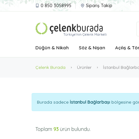
0 850 3058995
Sipariş Takip
Türkiye'nin Çelenk Marketi
Düğün & Nikah
Söz & Nişan
Açılış & Tö
Çelenk Burada
Ürünler
İstanbul Bağlarba
Burada sadece
İstanbul Bağlarbaşı
bölgesine gönd
Toplam
93
ürün bulundu.