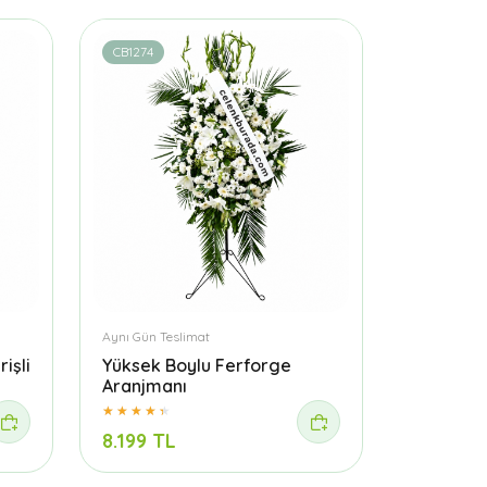
CB1274
Aynı Gün Teslimat
işli
Yüksek Boylu Ferforge
Aranjmanı
8.199 TL