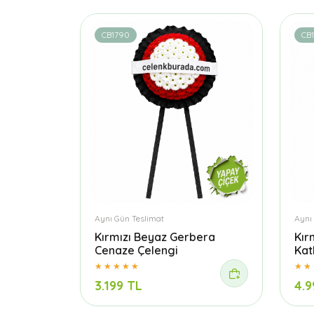
CB1790
CB
Aynı Gün Teslimat
Aynı
Kırmızı Beyaz Gerbera
Kır
Cenaze Çelengi
Kat
3.199 TL
4.9