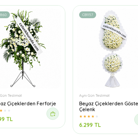
1860
CB1157
 Gün Teslimat
Aynı Gün Teslimat
az Çiçeklerden Ferforje
Beyaz Çiçeklerden Göster
Çelenk
99 TL
6.299 TL