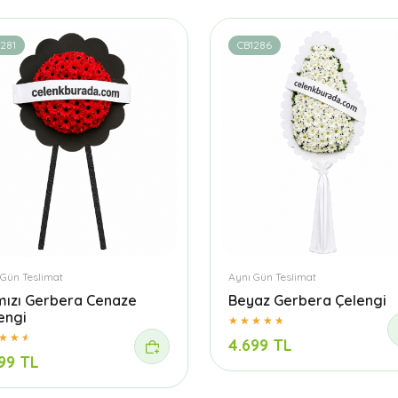
281
CB1286
 Gün Teslimat
Aynı Gün Teslimat
mızı Gerbera Cenaze
Beyaz Gerbera Çelengi
engi
4.699 TL
99 TL