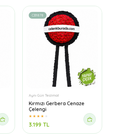
CB1878
Aynı Gün Teslimat
Kırmızı Gerbera Cenaze
Çelengi
3.199 TL