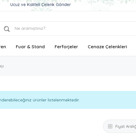
Aynı Gün Teslimat Çelenk Siparişi
Tüm Türkiye'ye Aynı Gün Teslimat
Ucuz ve Kaliteli Çelenk Gönder
ren
Fuar & Stand
Ferforjeler
Cenaze Çelenkleri
şı
erebileceğiniz ürünler listelenmektedir.
Fiyat Aralığ