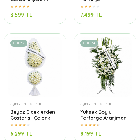
3.599 TL
7.499 TL
CB1157
CB1274
Aynı Gün Teslimat
Aynı Gün Teslimat
Beyaz Çiçeklerden
Yüksek Boylu
Gösterişli Çelenk
Ferforge Aranjmanı
6.299 TL
8.199 TL