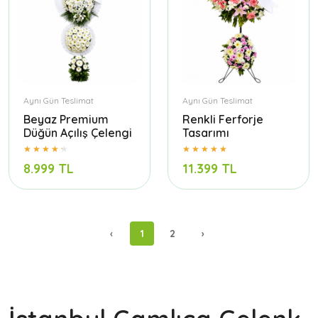
Aynı Gün Teslimat
Aynı Gün Teslimat
Beyaz Premium
Renkli Ferforje
Düğün Açılış Çelengi
Tasarımı
8.999 TL
11.399 TL
‹
1
2
›