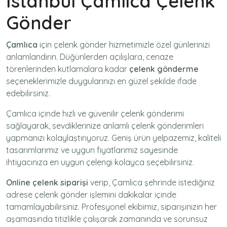
İstanbul Çamlıca Çelenk
Gönder
Çamlıca
için
çelenk gönder
hizmetimizle özel günlerinizi
anlamlandırın. Düğünlerden açılışlara, cenaze
törenlerinden kutlamalara kadar
çelenk gönderme
seçeneklerimizle duygularınızı en güzel şekilde ifade
edebilirsiniz.
Çamlıca içinde hızlı ve güvenilir
çelenk gönderimi
sağlayarak, sevdiklerinize anlamlı çelenk gönderimleri
yapmanızı kolaylaştırıyoruz. Geniş ürün yelpazemiz, kaliteli
tasarımlarımız ve uygun fiyatlarımız sayesinde
ihtiyacınıza en uygun çelengi kolayca seçebilirsiniz.
Online çelenk siparişi
verip, Çamlıca şehrinde istediğiniz
adrese
çelenk gönder
işlemini dakikalar içinde
tamamlayabilirsiniz. Profesyonel ekibimiz, siparişinizin her
aşamasında titizlikle çalışarak zamanında ve sorunsuz