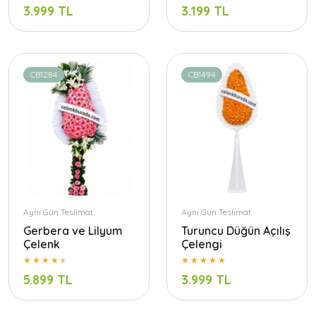
3.999 TL
3.199 TL
CB1284
CB1494
Aynı Gün Teslimat
Aynı Gün Teslimat
Gerbera ve Lilyum
Turuncu Düğün Açılış
Çelenk
Çelengi
5.899 TL
3.999 TL