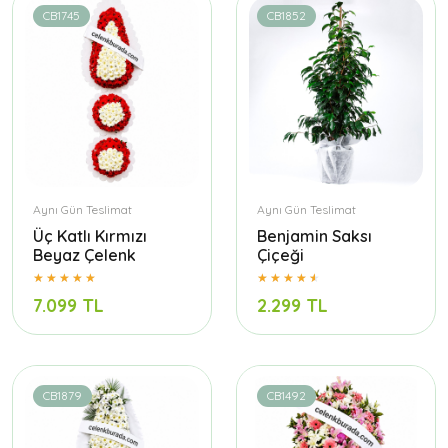
CB1745
CB1852
Aynı Gün Teslimat
Aynı Gün Teslimat
Üç Katlı Kırmızı
Benjamin Saksı
Beyaz Çelenk
Çiçeği
7.099 TL
2.299 TL
CB1879
CB1492