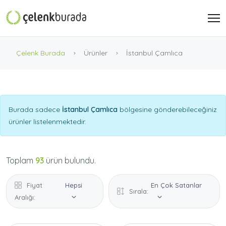
Çelenk Burada
Ürünler
İstanbul Çamlıca
Burada sadece
İstanbul Çamlıca
bölgesine gönderebileceğiniz
ürünler listelenmektedir.
Toplam
93
ürün bulundu.
Fiyat
Hepsi
En Çok Satanlar
Sırala:
Aralığı: