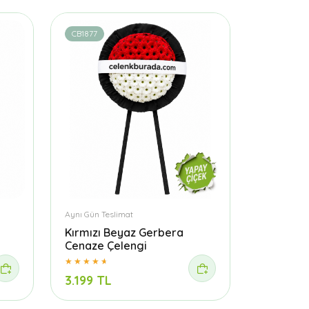
CB1877
Aynı Gün Teslimat
Kırmızı Beyaz Gerbera
Cenaze Çelengi
3.199 TL