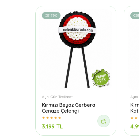
CB1790
CB
Aynı Gün Teslimat
Aynı
Kırmızı Beyaz Gerbera
Kır
Cenaze Çelengi
Kat
3.199 TL
4.9