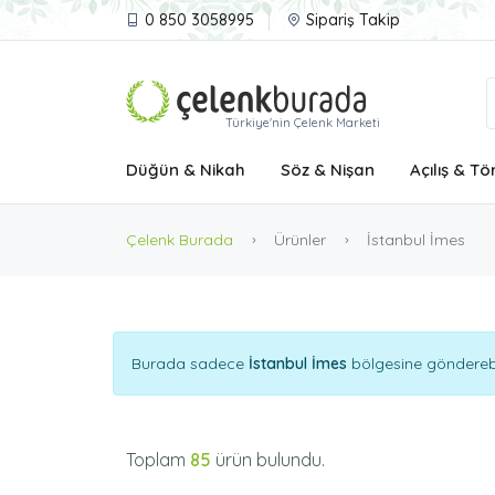
0 850 3058995
Sipariş Takip
Türkiye'nin Çelenk Marketi
Düğün & Nikah
Söz & Nişan
Açılış & Tö
Çelenk Burada
Ürünler
İstanbul İmes
Burada sadece
İstanbul İmes
bölgesine gönderebil
Toplam
85
ürün bulundu.