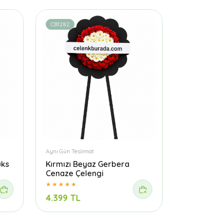
CB1282
Aynı Gün Teslimat
üks
Kırmızı Beyaz Gerbera
Cenaze Çelengi
4.399 TL