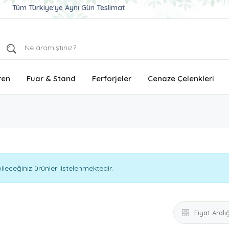
Ucuz ve Kaliteli Çelenk Gönder
Aynı Gün Teslimat Çelenk Siparişi
Tüm Türkiye'ye Aynı Gün Teslimat
ren
Fuar & Stand
Ferforjeler
Cenaze Çelenkleri
eceğiniz ürünler listelenmektedir.
Fiyat Aralığ