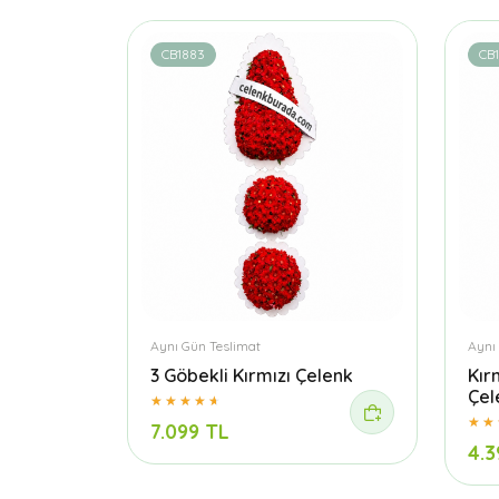
CB1883
CB1
Aynı Gün Teslimat
Aynı
3 Göbekli Kırmızı Çelenk
Kır
Çel
7.099 TL
4.3