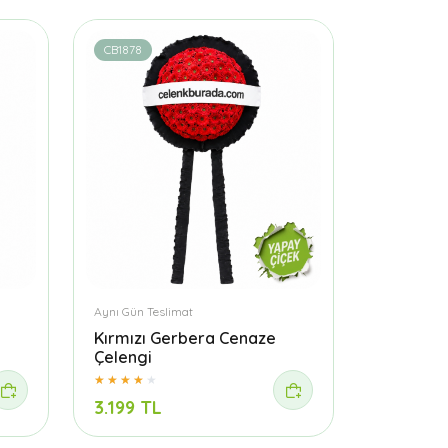
CB1878
Aynı Gün Teslimat
Kırmızı Gerbera Cenaze
Çelengi
3.199 TL