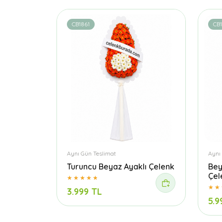
CB1861
CB
Aynı Gün Teslimat
Aynı
Turuncu Beyaz Ayaklı Çelenk
Bey
Çel
3.999 TL
5.9