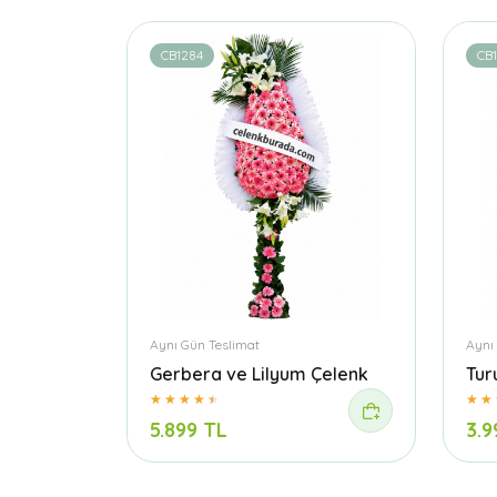
CB1284
CB
Aynı Gün Teslimat
Aynı
Gerbera ve Lilyum Çelenk
Tur
5.899 TL
3.9