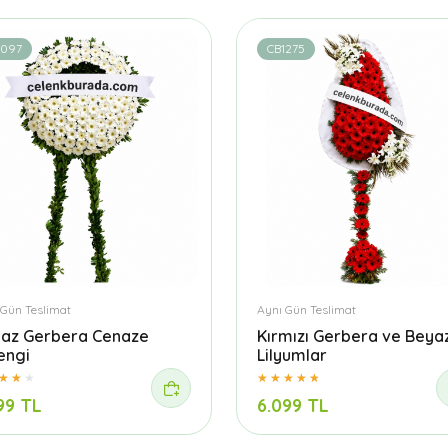
1097
CB1275
 Gün Teslimat
Aynı Gün Teslimat
az Gerbera Cenaze
Kırmızı Gerbera ve Beya
engi
Lilyumlar
99 TL
6.099 TL