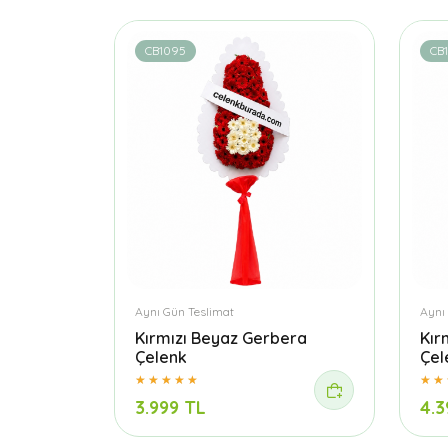
CB1095
CB1
Aynı Gün Teslimat
Aynı
Kırmızı Beyaz Gerbera
Kır
Çelenk
Çel
3.999 TL
4.3