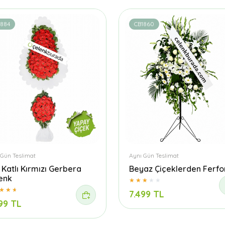
1884
CB1860
 Gün Teslimat
Aynı Gün Teslimat
t Katlı Kırmızı Gerbera
Beyaz Çiçeklerden Ferfo
enk
7.499 TL
99 TL