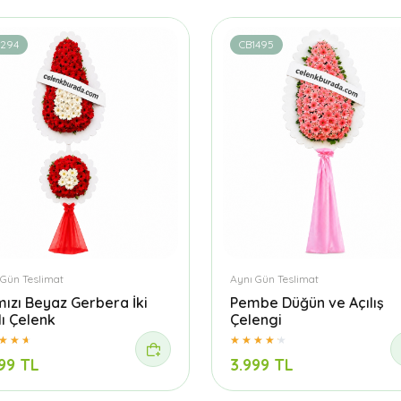
1294
CB1495
 Gün Teslimat
Aynı Gün Teslimat
mızı Beyaz Gerbera İki
Pembe Düğün ve Açılış
lı Çelenk
Çelengi
99 TL
3.999 TL