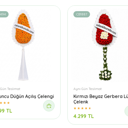
1494
CB1887
 Gün Teslimat
Aynı Gün Teslimat
uncu Düğün Açılış Çelengi
Kırmızı Beyaz Gerbera L
Çelenk
99 TL
4.299 TL