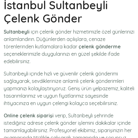
İstanbul Sultanbeyli
Çelenk Gönder
Sultanbeyli
için
çelenk gönder
hizmetimizle özel günlerinizi
anlamlandırın. Düğünlerden açılışlara, cenaze
törenlerinden kutlamalara kadar
çelenk gönderme
seçeneklerimizle duygularınızı en güzel şekilde ifade
edebilirsiniz.
Sultanbeyli içinde hızlı ve güvenilir
çelenk gönderimi
sağlayarak, sevdiklerinize anlamlı çelenk gönderimleri
yapmanızı kolaylaştırıyoruz. Geniş ürün yelpazemiz, kaliteli
tasarımlarımız ve uygun fiyatlarımız sayesinde
ihtiyacınıza en uygun çelengi kolayca seçebilirsiniz.
Online çelenk siparişi
verip, Sultanbeyli şehrinde
istediğiniz adrese
çelenk gönder
işlemini dakikalar içinde
tamamlayabilirsiniz. Profesyonel ekibimiz, siparişinizin her
aşamasında titizlikle çalışarak zamanında ve sorunsuz