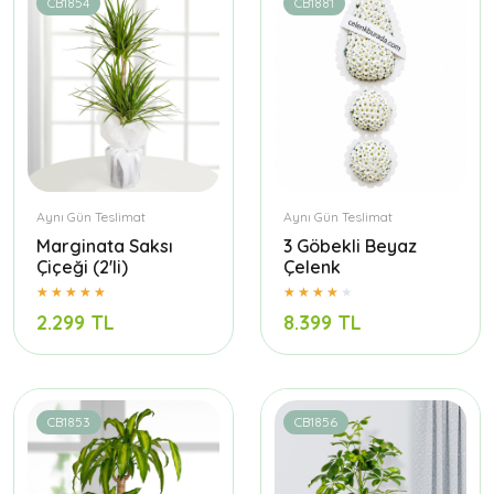
CB1854
CB1881
Aynı Gün Teslimat
Aynı Gün Teslimat
Marginata Saksı
3 Göbekli Beyaz
Çiçeği (2'li)
Çelenk
2.299 TL
8.399 TL
CB1853
CB1856