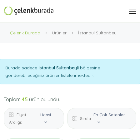
Çelenk Burada
Ürünler
İstanbul Sultanbeyli
Burada sadece
İstanbul Sultanbeyli
bölgesine
gönderebileceğiniz ürünler listelenmektedir.
Toplam
45
ürün bulundu.
Fiyat
Hepsi
En Çok Satanlar
Sırala:
Aralığı: