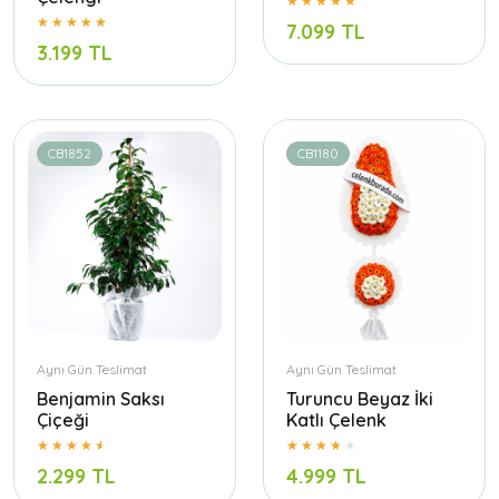
7.099 TL
3.199 TL
CB1852
CB1180
Aynı Gün Teslimat
Aynı Gün Teslimat
Benjamin Saksı
Turuncu Beyaz İki
Çiçeği
Katlı Çelenk
2.299 TL
4.999 TL