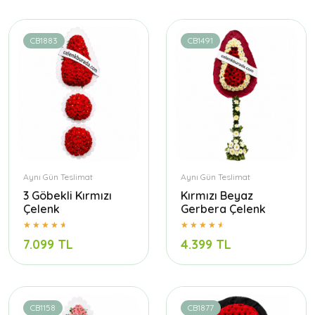
CB1883
CB1491
Aynı Gün Teslimat
Aynı Gün Teslimat
3 Göbekli Kırmızı
Kırmızı Beyaz
Çelenk
Gerbera Çelenk
7.099 TL
4.399 TL
CB1158
CB1877