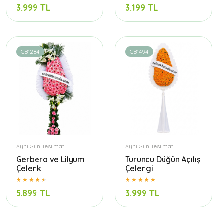
3.999 TL
3.199 TL
CB1284
CB1494
Aynı Gün Teslimat
Aynı Gün Teslimat
Gerbera ve Lilyum
Turuncu Düğün Açılış
Çelenk
Çelengi
5.899 TL
3.999 TL