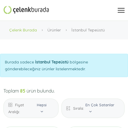
Çelenk Burada
Ürünler
İstanbul Tepeüstü
Burada sadece
İstanbul Tepeüstü
bölgesine
gönderebileceğiniz ürünler listelenmektedir.
Toplam
85
ürün bulundu.
Fiyat
Hepsi
En Çok Satanlar
Sırala:
Aralığı: