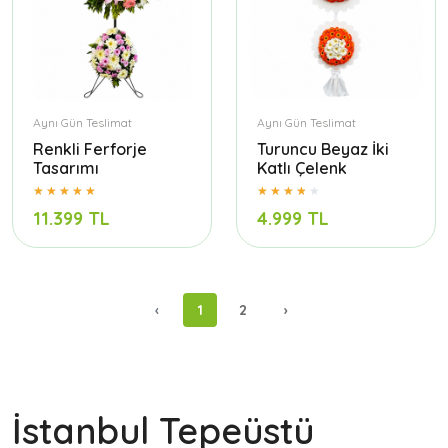
Aynı Gün Teslimat
Aynı Gün Teslimat
Renkli Ferforje
Turuncu Beyaz İki
Tasarımı
Katlı Çelenk
11.399 TL
4.999 TL
‹
1
2
›
İstanbul Tepeüstü