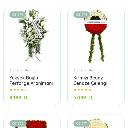
CB1274
CB1278
Aynı Gün Teslimat
Aynı Gün Teslimat
Yüksek Boylu
Kırmızı Beyaz
Ferforge Aranjmanı
Cenaze Çelengi
8.199 TL
5.099 TL
CB1880
CB1277