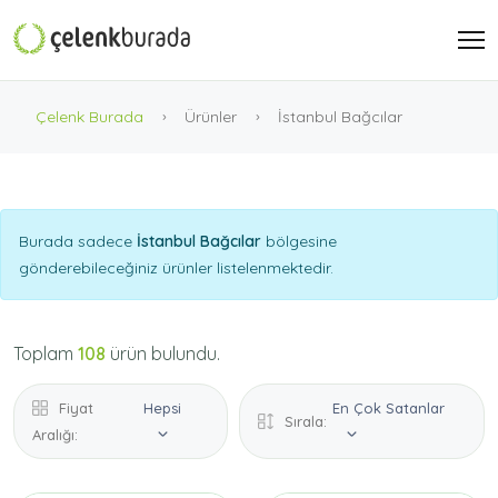
Çelenk Burada
Ürünler
İstanbul Bağcılar
Burada sadece
İstanbul Bağcılar
bölgesine
gönderebileceğiniz ürünler listelenmektedir.
Toplam
108
ürün bulundu.
Fiyat
Hepsi
En Çok Satanlar
Sırala:
Aralığı: