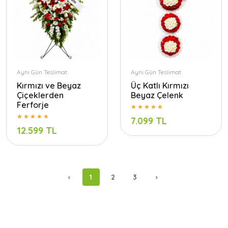
Aynı Gün Teslimat
Aynı Gün Teslimat
Kırmızı ve Beyaz
Üç Katlı Kırmızı
Çiçeklerden
Beyaz Çelenk
Ferforje
7.099 TL
12.599 TL
‹
1
2
3
›