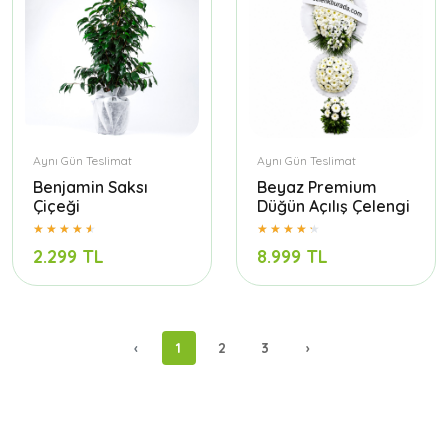
Aynı Gün Teslimat
Aynı Gün Teslimat
Benjamin Saksı
Beyaz Premium
Çiçeği
Düğün Açılış Çelengi
2.299 TL
8.999 TL
‹
1
2
3
›