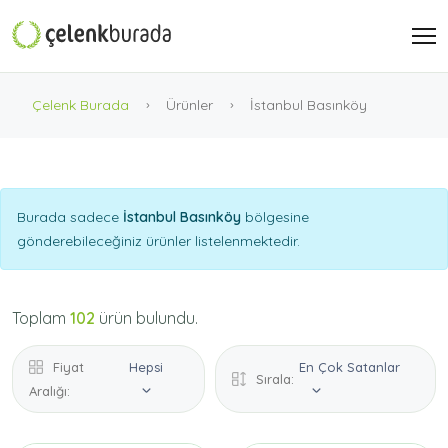
Çelenk Burada
Ürünler
İstanbul Basınköy
Burada sadece
İstanbul Basınköy
bölgesine
gönderebileceğiniz ürünler listelenmektedir.
Toplam
102
ürün bulundu.
Fiyat
Hepsi
En Çok Satanlar
Sırala:
Aralığı: