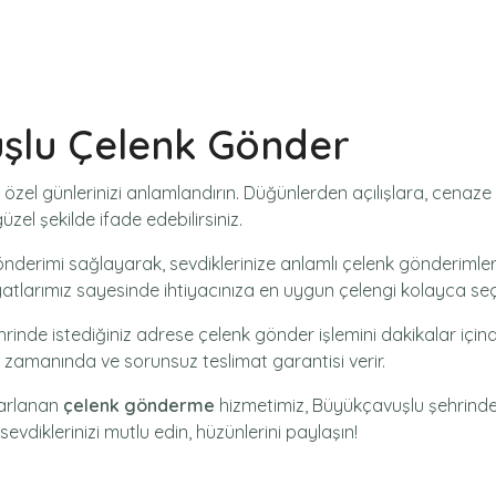
uşlu Çelenk Gönder
 özel günlerinizi anlamlandırın. Düğünlerden açılışlara, cena
zel şekilde ifade edebilirsiniz.
önderimi
sağlayarak, sevdiklerinize anlamlı çelenk gönderimler
yatlarımız sayesinde ihtiyacınıza en uygun çelengi kolayca seçe
rinde istediğiniz adrese
çelenk gönder
işlemini dakikalar için
ak zamanında ve sorunsuz teslimat garantisi verir.
sarlanan
çelenk gönderme
hizmetimiz,
Büyükçavuşlu
şehrindek
sevdiklerinizi mutlu edin, hüzünlerini paylaşın!