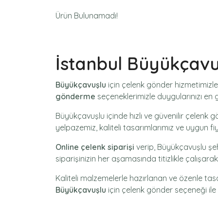
Ürün Bulunamadı!
İstanbul Büyükçav
Büyükçavuşlu
için
çelenk gönder
hizmetimizle
gönderme
seçeneklerimizle duygularınızı en gü
Büyükçavuşlu içinde hızlı ve güvenilir
çelenk g
yelpazemiz, kaliteli tasarımlarımız ve uygun fi
Online çelenk siparişi
verip, Büyükçavuşlu şeh
siparişinizin her aşamasında titizlikle çalışar
Kaliteli malzemelerle hazırlanan ve özenle ta
Büyükçavuşlu
için
çelenk gönder
seçeneği ile 