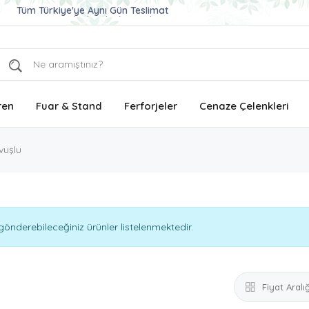
Tüm Türkiye'ye Aynı Gün Teslimat
Ucuz ve Kaliteli Çelenk Gönder
Aynı Gün Teslimat Çelenk Siparişi
ren
Fuar & Stand
Ferforjeler
Cenaze Çelenkleri
vuşlu
önderebileceğiniz ürünler listelenmektedir.
Fiyat Aralığ