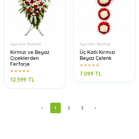
Aynı Gün Teslimat
Aynı Gün Teslimat
Kırmızı ve Beyaz
Üç Katlı Kırmızı
Çiçeklerden
Beyaz Çelenk
Ferforje
7.099 TL
12.599 TL
‹
1
2
3
›