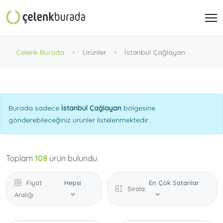
Çelenk Burada
Ürünler
İstanbul Çağlayan
Burada sadece
İstanbul Çağlayan
bölgesine
gönderebileceğiniz ürünler listelenmektedir.
Toplam
108
ürün bulundu.
Fiyat
Hepsi
En Çok Satanlar
Sırala:
Aralığı: