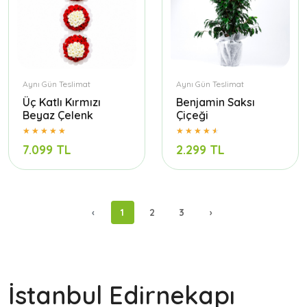
Aynı Gün Teslimat
Aynı Gün Teslimat
Üç Katlı Kırmızı
Benjamin Saksı
Beyaz Çelenk
Çiçeği
7.099 TL
2.299 TL
‹
1
2
3
›
İstanbul Edirnekapı