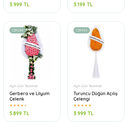
3.999 TL
3.199 TL
CB1284
CB1494
Aynı Gün Teslimat
Aynı Gün Teslimat
Gerbera ve Lilyum
Turuncu Düğün Açılış
Çelenk
Çelengi
5.899 TL
3.999 TL