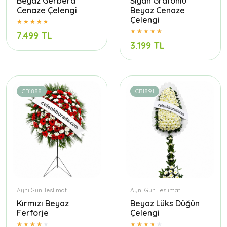
Beyaz Gerbera
Siyah Grafonlu
Cenaze Çelengi
Beyaz Cenaze
Çelengi
7.499 TL
3.199 TL
CB1888
CB1891
Aynı Gün Teslimat
Aynı Gün Teslimat
Kırmızı Beyaz
Beyaz Lüks Düğün
Ferforje
Çelengi