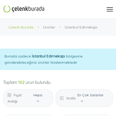
Çelenk Burada
Ürünler
İstanbul Edirnekapı
Burada sadece
İstanbul Edirnekapı
bölgesine
gönderebileceğiniz ürünler listelenmektedir.
Toplam
102
ürün bulundu.
Fiyat
Hepsi
En Çok Satanlar
Sırala:
Aralığı: